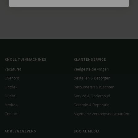
KNOLL TUINMACHINES
KLANTENSERVICE
Vacatures
Veelgestelde vragen
Over ons
Bestellen & Bezorgen
Ontdek
Retourneren & Klachten
Outlet
Service & Onderhoud
Merken
Garantie & Reparatie
Contact
Algemene Verkoopvoorwaarden
ADRESGEGEVENS
SOCIAL MEDIA