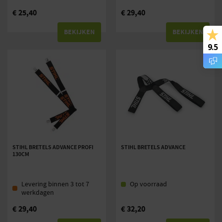
€
25,40
€
29,40
BEKIJKEN
BEKIJKEN
9.5
STIHL BRETELS ADVANCE PROFI
STIHL BRETELS ADVANCE
130CM
Levering binnen 3 tot 7
Op voorraad
werkdagen
€
29,40
€
32,20