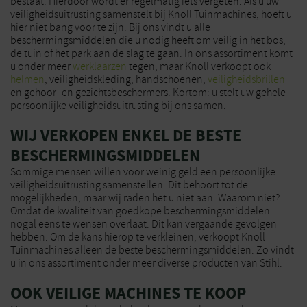
bestaat. Hierdoor wordt er regelmatig iets vergeten. Als u uw
veiligheidsuitrusting samenstelt bij Knoll Tuinmachines, hoeft u
hier niet bang voor te zijn. Bij ons vindt u alle
beschermingsmiddelen die u nodig heeft om veilig in het bos,
de tuin of het park aan de slag te gaan. In ons assortiment komt
u onder meer
werklaarzen
tegen, maar Knoll verkoopt ook
helmen
, veiligheidskleding, handschoenen,
veiligheidsbrillen
en gehoor- en gezichtsbeschermers. Kortom: u stelt uw gehele
persoonlijke veiligheidsuitrusting bij ons samen.
WIJ VERKOPEN ENKEL DE BESTE
BESCHERMINGSMIDDELEN
Sommige mensen willen voor weinig geld een persoonlijke
veiligheidsuitrusting samenstellen. Dit behoort tot de
mogelijkheden, maar wij raden het u niet aan. Waarom niet?
Omdat de kwaliteit van goedkope beschermingsmiddelen
nogal eens te wensen overlaat. Dit kan vergaande gevolgen
hebben. Om de kans hierop te verkleinen, verkoopt Knoll
Tuinmachines alleen de beste beschermingsmiddelen. Zo vindt
u in ons assortiment onder meer diverse producten van Stihl.
OOK VEILIGE MACHINES TE KOOP