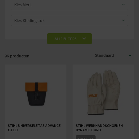
Kies Merk
Kies Kledingstuk
Kies Maat
ALLE FILTERS
Prijs:
—
€0
€500
96 producten
STIHL UNIVERSELE TAS ADVANCE
STIHL WERKHANDSCHOENEN
X-FLEX
DYNAMIC DURO