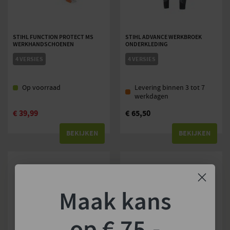
STIHL FUNCTION PROTECT MS
STIHL ADVANCE WERKBROEK
WERKHANDSCHOENEN
ONDERKLEDING
4 VERSIES
4 VERSIES
Op voorraad
Levering binnen 3 tot 7
werkdagen
€
39,99
€
65,50
BEKIJKEN
BEKIJKEN
Maak kans
op € 75,-