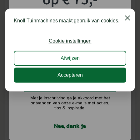
shoptegoed!
STIHL ADVANCE WERKSHIRT
STIHL ARMBESCHERMER PROTECT
ONDERKLEDING
MS
Close
Knoll Tuinmachines maakt gebruik van cookies.
4 VERSIES
Schrijf je in voor onze nieuwsbrief en maak
kans op €75,- te besteden op onze webshop.
Cookie instellingen
Op voorraad
Levering binnen 3 tot 7
werkdagen
Afwijzen
€
81,00
€
89,00
BEKIJKEN
BEKIJKEN
Accepteren
Ik doe graag mee!
Met je inschrijving ga je akkoord met het
ontvangen van onze e-mails met acties,
tips & inspiratie.
Nee, dank je