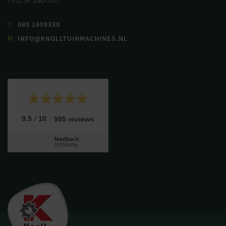
7951 SK Staphorst
T
085 1609330
M
INFO@KNOLLTUINMACHINES.NL
/
9.5
10
995 reviews