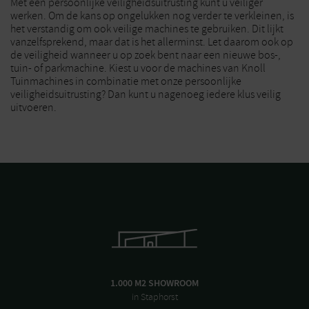
Met een persoonlijke veiligheidsuitrusting kunt u veiliger
werken. Om de kans op ongelukken nog verder te verkleinen, is
het verstandig om ook veilige machines te gebruiken. Dit lijkt
vanzelfsprekend, maar dat is het allerminst. Let daarom ook op
de veiligheid wanneer u op zoek bent naar een nieuwe bos-,
tuin- of parkmachine. Kiest u voor de machines van Knoll
Tuinmachines in combinatie met onze persoonlijke
veiligheidsuitrusting? Dan kunt u nagenoeg iedere klus veilig
uitvoeren.
1.000 M2 SHOWROOM
in Staphorst