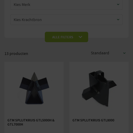
Kies Merk
Kies Krachtbron
Prijs:
—
€20
€3.570
ALLE FILTERS
13 producten
GTM SPLIJTKRUIS GTL5000H &
GTM SPLIJTKRUIS GTL8000
GTL7000H