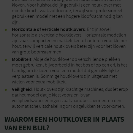
kloven. Voor huishoudelijk gebruik is een houtklover met
minder kracht vaak voldoende, terwijl voor professioneel
gebruik een model met een hogere kloofkracht nodig kan
zijn.
Horizontale of verticale houtklovers
: Er zijn zowel
horizontale als verticale houtklovers. Horizontale modellen
zijn vaak compacter en makkelijker te hanteren voor kleiner
hout, terwijl verticale houtklovers beter zijn voor het kloven
van grote boomstammen.
Mobiliteit
: Als je de houtklover op verschillende plekken
moet gebruiken, bijvoorbeeld in het bos of op een erf, is het
handig om te kiezen voor een model dat gemakkelijk te
verplaatsen is. Sommige houtklovers zijn uitgerust met
wielen voor extra mobiliteit.
Veiligheid
: Houtklovers zijn krachtige machines, dus let erop
dat het model dat je kiest voorzien is van
veiligheidsvoorzieningen zoals handbeschermers en een
automatische uitschakeling om ongelukken te voorkomen.
WAAROM EEN HOUTKLOVER IN PLAATS
VAN EEN BIJL?