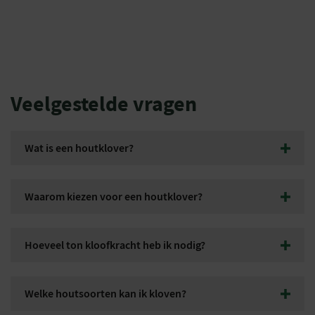
Veelgestelde vragen
Wat is een houtklover?
Een houtklover is een machine waarmee u houtblokken veilig en
efficiënt kunt splijten tot brandhout. Hierdoor kost het kloven
Waarom kiezen voor een houtklover?
van hout veel minder kracht dan met een kloofbijl.
Met een houtklover werkt u sneller, veiliger en met minder
fysieke inspanning. Bovendien kunt u eenvoudig grotere
Hoeveel ton kloofkracht heb ik nodig?
hoeveelheden brandhout verwerken.
Voor kleinere houtblokken is 4 tot 7 ton vaak voldoende. Voor
grotere stammen en hardhout wordt meestal gekozen voor een
Welke houtsoorten kan ik kloven?
houtklover met 8 ton of meer kloofkracht.