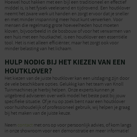
Hoewel hout hakken met een bijl een traditioneel en effectief
middel is, is het fysiek veeleisend en tijdrovend. Een houtklover
neemt het zware werk uit handen en zorgt ervoor dat je sneller
en met minder inspanning meer hout kunt verwerken. Voor
mensen die regelmatig grote hoeveelheden hout moeten
kloven, bijvoorbeeld in de bosbouw of voor het verwarmen van
een huis met een houtkachel, is een houtklover een essentiële
tool. Het is niet alleen efficiënter, maar het zorgt ook voor
minder belasting van het lichaam.
HULP NODIG BIJ HET KIEZEN VAN EEN
HOUTKLOVER?
Het kiezen van de juiste houtklover kan een uitdaging zijn door
de vele beschikbare opties. Gelukkig kan het team van Knoll
Tuinmachines je hierbij helpen. Onze experts kunnen je
uitgebreid adviseren over welk model het beste past bij jouw
specifieke situatie. Of je nu op zoek bent naar een houtklover
voor huishoudelijk of professioneel gebruik, wij helpen je graag
bij het maken van de juiste keuze.
Neem
contact
met ons op voor persoonlijk advies, of kom langs
in onze showroom voor een demonstratie en meer informatie!