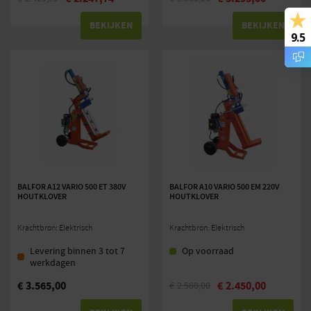
BEKIJKEN
BEKIJKEN
9.5
BALFOR A12 VARIO 500 ET 380V
BALFOR A10 VARIO 500 EM 220V
HOUTKLOVER
HOUTKLOVER
Krachtbron: Elektrisch
Krachtbron: Elektrisch
Levering binnen 3 tot 7
Op voorraad
werkdagen
€
3.565,00
€
2.450,00
€
2.580,00