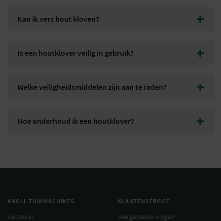
Een houtklover kan vrijwel alle gangbare houtsoorten
verwerken, zoals eiken, beuken, essen, berken en naaldhout. De
Kan ik vers hout kloven?
benodigde kloofkracht verschilt per houtsoort.
Ja, vers hout is vaak zelfs eenvoudiger te kloven dan volledig
droog hout. Veel gebruikers kloven hout kort na het zagen en
Is een houtklover veilig in gebruik?
laten het daarna drogen.
Ja, moderne houtklovers zijn uitgerust met
veiligheidsvoorzieningen zoals een tweehandenbediening.
Welke veiligheidsmiddelen zijn aan te raden?
Hierdoor blijven uw handen uit de buurt van het kloofmes
tijdens het werken.
Draag altijd veiligheidsschoenen, werkhandschoenen en een
veiligheidsbril. Zorg daarnaast voor een stabiele werkplek en
Hoe onderhoud ik een houtklover?
houd omstanders op veilige afstand.
Controleer regelmatig het hydraulieksysteem, houd bewegende
delen schoon en inspecteer de machine op slijtage of
beschadigingen. Volg daarnaast de onderhoudsvoorschriften
van de fabrikant.
KNOLL TUINMACHINES
KLANTENSERVICE
Vacatures
Veelgestelde vragen