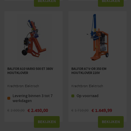
BEKIJKEN
BEKIJKEN
BALFOR A10 VARIO 500 ET 380V
BALFOR A7 V-OR 350 EM
HOUTKLOVER
HOUTKLOVER 220V
Krachtbron: Elektrisch
Krachtbron: Elektrisch
Levering binnen 3 tot 7
Op voorraad
werkdagen
€
2.450,00
€
1.649,99
€
2.600,00
€
1.710,00
BEKIJKEN
BEKIJKEN