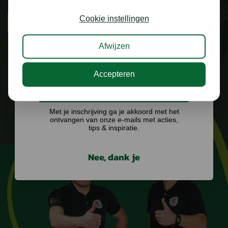
Schrijf je in voor onze nieuwsbrief en maak
kans op €75,- te besteden op onze webshop.
Cookie instellingen
085 1609330
WHATSAPP
Afwijzen
Accepteren
Ik doe graag mee!
Met je inschrijving ga je akkoord met het
ontvangen van onze e-mails met acties,
tips & inspiratie.
Nee, dank je