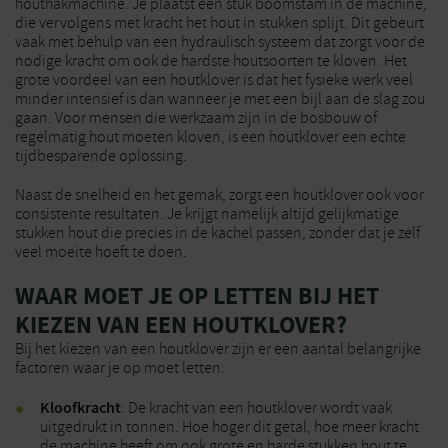
houthakmachine. Je plaatst een stuk boomstam in de machine,
die vervolgens met kracht het hout in stukken splijt. Dit gebeurt
vaak met behulp van een hydraulisch systeem dat zorgt voor de
nodige kracht om ook de hardste houtsoorten te kloven. Het
grote voordeel van een houtklover is dat het fysieke werk veel
minder intensief is dan wanneer je met een bijl aan de slag zou
gaan. Voor mensen die werkzaam zijn in de bosbouw of
regelmatig hout moeten kloven, is een houtklover een echte
tijdbesparende oplossing.
Naast de snelheid en het gemak, zorgt een houtklover ook voor
consistente resultaten. Je krijgt namelijk altijd gelijkmatige
stukken hout die precies in de kachel passen, zonder dat je zelf
veel moeite hoeft te doen.
WAAR MOET JE OP LETTEN BIJ HET
KIEZEN VAN EEN HOUTKLOVER?
Bij het kiezen van een houtklover zijn er een aantal belangrijke
factoren waar je op moet letten:
Kloofkracht
: De kracht van een houtklover wordt vaak
uitgedrukt in tonnen. Hoe hoger dit getal, hoe meer kracht
de machine heeft om ook grote en harde stukken hout te