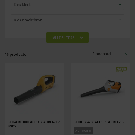
Kies Merk
Kies Krachtbron
Kies Maximaal luchtvolume (m³/uur)
ALLE FILTERS
Prijs:
—
€0
€3.000
46 producten
STIGA BL 100E ACCU BLADBLAZER
STIHL BGA 30 ACCU BLADBLAZER
BODY
2 VERSIES