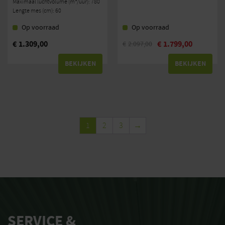
Maximaal luchtvolume (m³/uur): 780
Lengte mes (cm): 60
Op voorraad
Op voorraad
€
1.309,00
€
1.799,00
€
2.097,00
BEKIJKEN
BEKIJKEN
1
2
3
→
SERVICE &