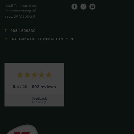
Knoll Tuinmachines
Achthoevenweg 40
7951 SK Staphorst
T
085 1609330
M
INFO@KNOLLTUINMACHINES.NL
/
9.5
10
992 reviews