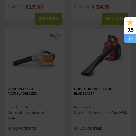
€
299,00
€
324,99
€
349,00
€
349,00
BEKIJKEN
BEKIJKEN
9.5
STIHL BGA 250.0
HONDA HHB 25 BENZINE
ACCUBLADBLAZER
BLADBLAZER
Krachtbron: Accu
Krachtbron: Benzine
Maximaal luchtvolume (m³/uur):
Maximaal luchtvolume (m³/uur): 600
1044
Op voorraad
Op voorraad