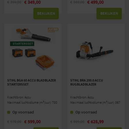
€
349,00
€
499,00
€
399,00
€
569,00
BEKIJKEN
BEKIJKEN
STIHL BGA 60 ACCU BLADBLAZER
STIHL BRA 200.0 ACCU
STARTERSSET
RUGBLADBLAZER
Krachtbron: Accu
Krachtbron: Accu
Maximaal luchtvolume (m³/uur): 780
Maximaal luchtvolume (m³/uur): 867
Op voorraad
Op voorraad
€
599,00
€
628,99
€
676,00
€
699,00