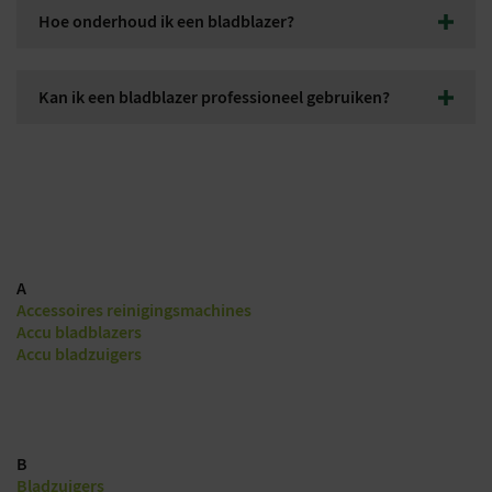
doorgaans aanzienlijk stiller dan benzinemodellen, wat prettig
Hoe onderhoud ik een bladblazer?
is voor zowel de gebruiker als de omgeving.
Maak de machine regelmatig schoon, verwijder vuil uit de
luchtinlaten en controleer bewegende onderdelen. Bij
Kan ik een bladblazer professioneel gebruiken?
benzinemodellen is ook onderhoud aan luchtfilter, bougie en
brandstofsysteem belangrijk.
Ja, er zijn speciale professionele bladblazers beschikbaar voor
hoveniers, gemeenten, groenvoorzieners en terreinbeheerders.
Deze machines bieden meer vermogen en zijn ontworpen voor
langdurig gebruik.
A
Accessoires reinigingsmachines
Accu bladblazers
Accu bladzuigers
B
Bladzuigers