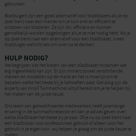
gebruiken.
Bladzuigers zijn een goed alternatief voor bladblazers als je op
zoek bent naar een manier om je tuin snel en efficiënt te
ontdoen van bladeren. Ze zijn stil, efficiënt en kunnen
gemakkelijk worden opgeborgen als je ze niet nodig hebt. Als je
op zoek bent naar een alternatief voor een bladblazer, is een
bladzuiger wellicht iets om over na te denken.
HULP NODIG?
We begrijpen dat het kiezen van een bladblazer misschien wel
erg ingewikkeld kan zijn. Er zijn immers zoveel verschillende
merken en modellen op de markt en het is moeilijk om te
bepalen welke het beste bij je behoeften past. Gelukkig zijn de
experts van Knoll Tuinmachines altijd bereid om je te helpen bij
het maken van de juiste keuze.
Ons team van gekwalificeerde medewerkers heeft jarenlange
ervaring in de tuinmachinesector en kan je advies geven over
welke bladblazer het beste bij je past. Of je nu op zoek bent naar
een bladblazer voor professioneel gebruik of alleen voor het
gebruik in je eigen tuin, wij helpen je graag om de juiste keuze te
maken.