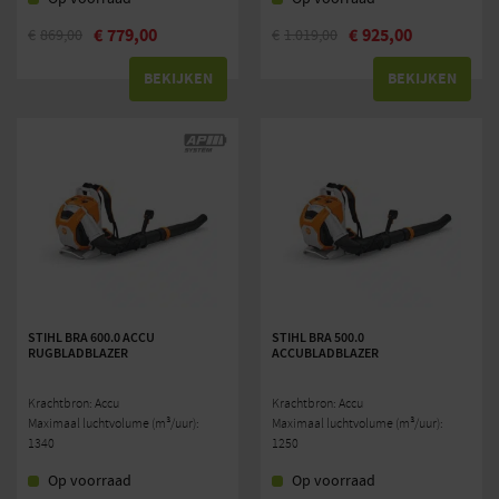
€
779,00
€
925,00
€
869,00
€
1.019,00
BEKIJKEN
BEKIJKEN
STIHL BRA 600.0 ACCU
STIHL BRA 500.0
RUGBLADBLAZER
ACCUBLADBLAZER
Krachtbron: Accu
Krachtbron: Accu
Maximaal luchtvolume (m³/uur):
Maximaal luchtvolume (m³/uur):
1340
1250
Op voorraad
Op voorraad