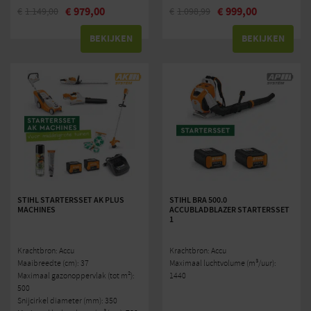
€
979,00
€
999,00
€
1.149,00
€
1.098,99
BEKIJKEN
BEKIJKEN
STIHL STARTERSSET AK PLUS
STIHL BRA 500.0
MACHINES
ACCUBLADBLAZER STARTERSSET
1
Krachtbron: Accu
Krachtbron: Accu
Maaibreedte (cm): 37
Maximaal luchtvolume (m³/uur):
Maximaal gazonoppervlak (tot m²):
1440
500
Snijcirkel diameter (mm): 350