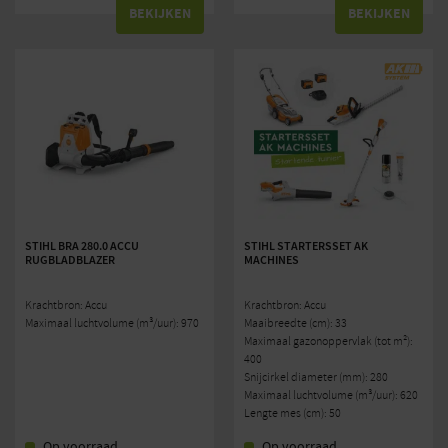
BEKIJKEN
BEKIJKEN
STIHL BRA 280.0 ACCU
STIHL STARTERSSET AK
RUGBLADBLAZER
MACHINES
Krachtbron: Accu
Krachtbron: Accu
Maximaal luchtvolume (m³/uur): 970
Maaibreedte (cm): 33
Maximaal gazonoppervlak (tot m²):
400
Snijcirkel diameter (mm): 280
Maximaal luchtvolume (m³/uur): 620
Lengte mes (cm): 50
Op voorraad
Op voorraad