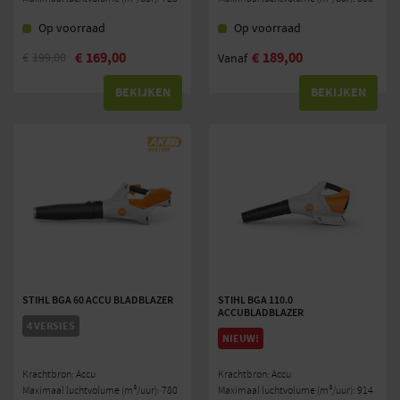
Op voorraad
Op voorraad
€
169,00
€
189,00
€
199,00
Vanaf
BEKIJKEN
BEKIJKEN
STIHL BGA 60 ACCU BLADBLAZER
STIHL BGA 110.0
ACCUBLADBLAZER
4 VERSIES
NIEUW!
Krachtbron: Accu
Krachtbron: Accu
Maximaal luchtvolume (m³/uur): 780
Maximaal luchtvolume (m³/uur): 914