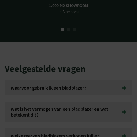
1.000 M2 SHOWROOM
in Staphorst
Veelgestelde vragen
Waarvoor gebruik ik een bladblazer?
Een bladblazer wordt gebruikt om bladeren, grasresten, zand
en ander licht vuil snel te verwijderen van gazons, opritten,
Wat is het vermogen van een bladblazer en wat
terrassen, paden en parkeerplaatsen.
betekent dit?
Het vermogen van een bladblazer wordt uitgedrukt in
luchtvolume(m³ per uur). Dit betekent hoe krachtig de
Welke merken bladblazers verkopen jullie?
bladblazer kan blazen. Hoe krachtiger de bladblazer, hoe beter