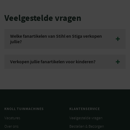
Veelgestelde vragen
Welke fanartikelen van Stihl en Stiga verkopen
jullie?
Bij Knoll Tuinmachines verkopen we een breed assortiment aan
fanartikelen van Stihl, Stiga en Kärcher. Dit varieert van kleding,
Verkopen jullie fanartikelen voor kinderen?
zoals T-shirts en petten, tot sleutelhangers, badslippers en zelfs
speelgoed, zoals de Stiga-traptrekker voor kinderen.
Ja, we hebben diverse fanartikelen voor kinderen. Denk aan
Stiga-traptrekkers en kinder-werkhandschoenen van Stihl.
Hiermee kunnen kinderen veilig helpen in de tuin of heerlijk
buitenspelen met hun eigen tuinmachinerij.
KNOLL TUINMACHINES
KLANTENSERVICE
Vacatures
Veelgestelde vragen
Over ons
Bestellen & Bezorgen