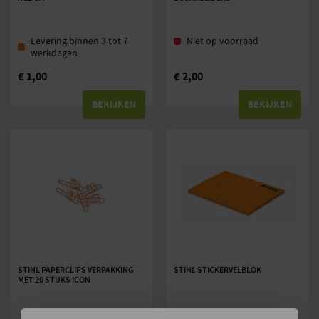
Levering binnen 3 tot 7
Niet op voorraad
werkdagen
€
1,00
€
2,00
BEKIJKEN
BEKIJKEN
STIHL PAPERCLIPS VERPAKKING
STIHL STICKERVELBLOK
MET 20 STUKS ICON