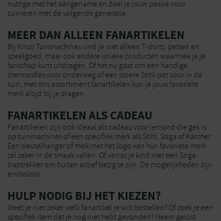
nuttige met het aangename en deel je jouw passie voor
tuinieren met de volgende generatie.
MEER DAN ALLEEN FANARTIKELEN
Bij Knoll Tuinmachines vind je niet alleen T-shirts, petten en
speelgoed, maar ook andere unieke producten waarmee je je
fanschap kunt uitdragen. Of het nu gaat om een handige
thermosfles voor onderweg of een stoere Stihl-pet voor in de
tuin, met ons assortiment fanartikelen kun je jouw favoriete
merk altijd bij je dragen.
FANARTIKELEN ALS CADEAU
Fanartikelen zijn ook ideaal als cadeau voor iemand die gek is
op tuinmachines of een specifiek merk als Stihl, Stiga of Kärcher.
Een sleutelhanger of mok met het logo van hun favoriete merk
zal zeker in de smaak vallen. Of verras je kind met een Stiga-
traptrekker om buiten actief bezig te zijn. De mogelijkheden zijn
eindeloos.
HULP NODIG BIJ HET KIEZEN?
Weet je niet zeker welk fanartikel je wilt bestellen? Of zoek je een
specifiek item dat je nog niet hebt gevonden? Neem gerust