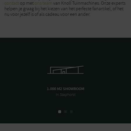
contact
op met
ons team
van Knoll Tuinmachines. Onze experts
helpen je graag bij het kiezen van het perfecte fanartikel, of het
nu voor jezelf is of als cadeau voor een ander.
1.000 M2 SHOWROOM
in Staphorst