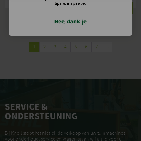
tips & inspiratie.
BEKIJKEN
BEKIJKEN
Nee, dank je
1
2
3
4
5
6
7
→
SERVICE &
ONDERSTEUNING
Bij Knoll stopt het niet bij de verkoop van uw tuinmachines.
Voor onderhoud, service en vragen staan wij altijd voor u