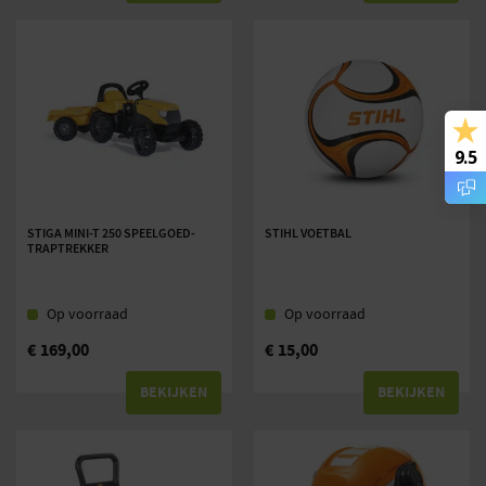
9.5
STIGA MINI-T 250 SPEELGOED-
STIHL VOETBAL
TRAPTREKKER
Op voorraad
Op voorraad
€
169,00
€
15,00
BEKIJKEN
BEKIJKEN