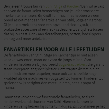
Ben je een trouwe fan van
Stihl
,
Stiga
of
Kärcher
? Dan wil je vast
een van de fanartikelen bemachtigen om je liefde voor deze
merken te laten zien. Bij Knoll Tuinmachines hebben we een
breed assortiment aan fanartikelen van Stihl, Stiga en Kärcher.
Of je nu op zoek bent naar een opvallend kledingstuk, een
praktische accessoire of een leuk cadeau, er zit altijd iets tussen
dat bij jou past. Denk aan sleutelhangers, petten, badslippers
en nog veel meer unieke items.
FANARTIKELEN VOOR ALLE LEEFTIJDEN
De fanartikelen van Stihl, Stiga en Kärcher zijn er niet alleen
voor volwassenen, maar ook voor de jongste fans. Voor
kinderen hebben we bijvoorbeeld
Stiga-traptrekkers
die garant
staan voor jarenlang speelplezier. Deze traptrekkers zijn niet
alleen leuk om mee te spelen, maar ook van dezelfde hoge
kwaliteit als de machines van Stiga zelf. Zo kunnen kinderen zich
spelenderwijs bezighouden met tuinieren, net als papa of
mama.
Daarnaast verkopen we functionele fanartikelen, zoals de
kinder-werkhandschoenen van Stihl. Hiermee kunnen je
kinderen veilig helpen bij lichte tuinklusjes. Zo combineer je het