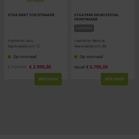
STIGA SWIFT 372E ZITMAAIER
STIGA PARK 500 WX SPECIAL
FRONTMAAIER
5 VERSIES
Krachtbron: Accu
Krachtbron: Benzine
Maaibreedte (cm): 72
Maaibreedte (cm): 95
Op voorraad
Op voorraad
€
2.999,00
€
5.795,00
€
3.299,00
Vanaf
Oorspronkelijke
Huidige
prijs
prijs
Dit
BEKIJKEN
BEKIJKEN
was:
is:
product
€3.299,00.
€2.999,00.
heeft
meerdere
variaties.
Deze
optie
kan
gekozen
worden
op