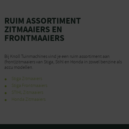
de
productpagina
RUIM ASSORTIMENT
ZITMAAIERS EN
FRONTMAAIERS
Bij Knoll Tuinmachines vind je een ruim assortiment aan
(front)zitmaaiers van Stiga, Stihl en Honda in zowel benzine als
accu modellen.
Stiga Zitmaaiers
Stiga Frontmaaiers
STIHL Zitmaaiers
Honda Zitmaaiers