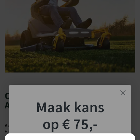
ONDERHOUD VAN EEN
Maak kans
ACCUZITMAAIER
op € 75,-
Accu verzorgen
Bewaar de accu op een droge, vorstvrije plek. Laad deze
regelmatig op, ook in de winter. Gebruik altijd originele laders