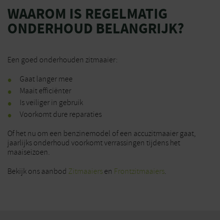
WAAROM IS REGELMATIG
ONDERHOUD BELANGRIJK?
Een goed onderhouden zitmaaier:
Gaat langer mee
Maait efficiënter
Is veiliger in gebruik
Voorkomt dure reparaties
Of het nu om een benzinemodel of een accuzitmaaier gaat,
jaarlijks onderhoud voorkomt verrassingen tijdens het
maaiseizoen.
Bekijk ons aanbod
Zitmaaiers
en
Frontzitmaaiers
.