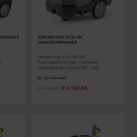
KREINIGER
KÄRCHER HDS 10/21-4M
HOGEDRUKREINIGER
Netspanning (V/Hz): 400/50
r
Type hogedrukreiniger: Warmwater
Wateropbrengst (ltr/uur): 500 - 1000
Op voorraad
€
4.750,00
€
6.261,18