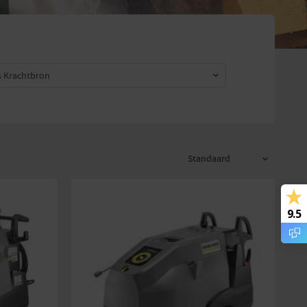
s Krachtbron
9.5