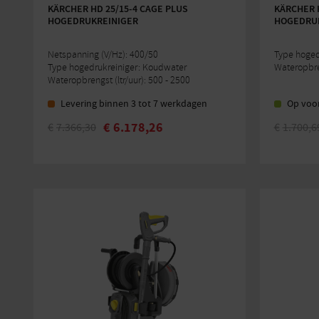
KÄRCHER HD 25/15-4 CAGE PLUS
KÄRCHER H
HOGEDRUKREINIGER
HOGEDRUK
Netspanning (V/Hz): 400/50
Type hoged
Type hogedrukreiniger: Koudwater
Wateropbren
Wateropbrengst (ltr/uur): 500 - 2500
Levering binnen 3 tot 7 werkdagen
Op voo
€
6.178,26
€
7.366,30
€
1.700,6