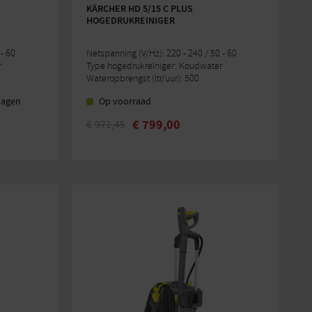
KÄRCHER HD 5/15 C PLUS
HOGEDRUKREINIGER
- 60
Netspanning (V/Hz): 220 - 240 / 50 - 60
r
Type hogedrukreiniger: Koudwater
Wateropbrengst (ltr/uur): 500
dagen
Op voorraad
€
799,00
€
971,45