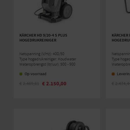
KÄRCHER HD 9/20-4 S PLUS
KÄRCHER H
HOGEDRUKREINIGER
HOGEDRUK
Netspanning (V/Hz): 400/50
Netspanning
Type hogedrukreiniger: Koudwater
Type hoged
Wateropbrengst (ltr/uur): 500 - 900
Wateropbren
Op voorraad
Leverin
€
2.150,00
€
2.469,61
€
2.474,4