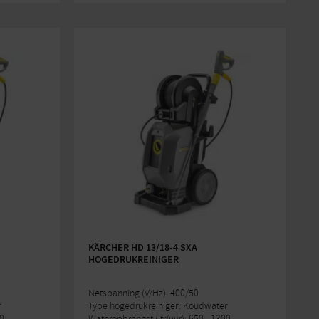
KÄRCHER HD 13/18-4 SXA
HOGEDRUKREINIGER
Netspanning (V/Hz): 400/50
r
Type hogedrukreiniger: Koudwater
00
Wateropbrengst (ltr/uur): 650 - 1300