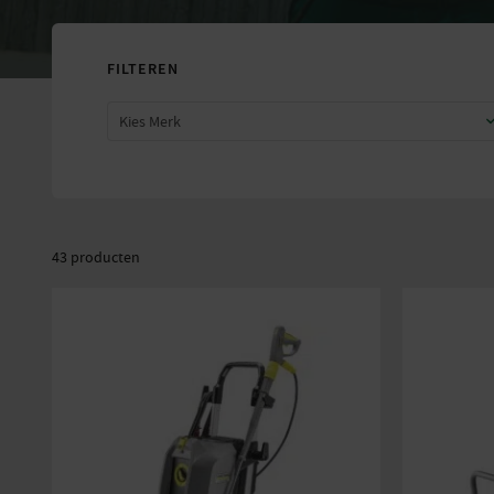
FILTEREN
Kies Merk
Prijs:
—
€720
€6.18
43 producten