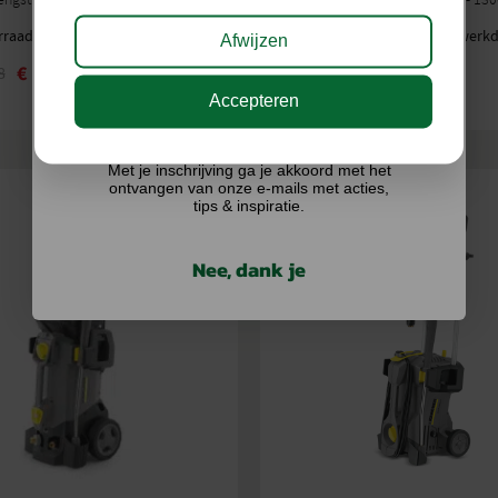
rraad
Levering binnen 3 tot 7 werk
Afwijzen
€
3.050,00
€
3.287,73
8
Accepteren
Ik doe graag mee!
Met je inschrijving ga je akkoord met het
ontvangen van onze e-mails met acties,
tips & inspiratie.
Nee, dank je