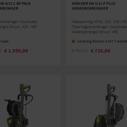
D 4/11 C BP PACK
KÄRCHER HD 5/11 P PLUS
REINIGER
HOGEDRUKREINIGER
rukreiniger: Koudwater
Netspanning (V/Hz): 220 - 240 / 50 
gst (ltr/uur): 320 - 400
Type hogedrukreiniger: Koudwate
Wateropbrengst (ltr/uur): 490
rraad
Levering binnen 3 tot 7 werk
€
1.599,00
€
725,00
9
€
767,31