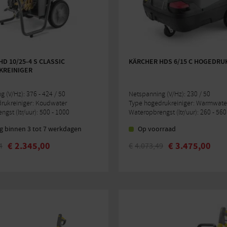
D 10/25-4 S CLASSIC
KÄRCHER HDS 6/15 C HOGEDRU
REINIGER
 (V/Hz): 376 - 424 / 50
Netspanning (V/Hz): 230 / 50
rukreiniger: Koudwater
Type hogedrukreiniger: Warmwate
gst (ltr/uur): 500 - 1000
Wateropbrengst (ltr/uur): 260 - 560
g binnen 3 tot 7 werkdagen
Op voorraad
€
2.345,00
€
3.475,00
4
€
4.073,49