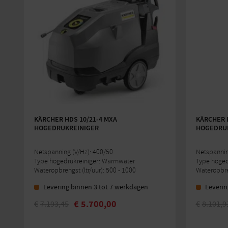
KÄRCHER HDS 10/21-4 MXA
KÄRCHER 
HOGEDRUKREINIGER
HOGEDRUK
Netspanning (V/Hz): 400/50
Netspannin
Type hogedrukreiniger: Warmwater
Type hoged
Wateropbrengst (ltr/uur): 500 - 1000
Wateropbren
Levering binnen 3 tot 7 werkdagen
Leverin
€
5.700,00
€
7.193,45
€
8.101,9