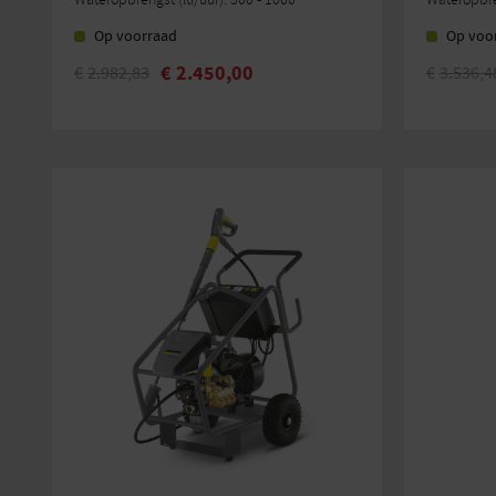
Op voorraad
Op voo
€
2.450,00
€
2.982,83
€
3.536,4