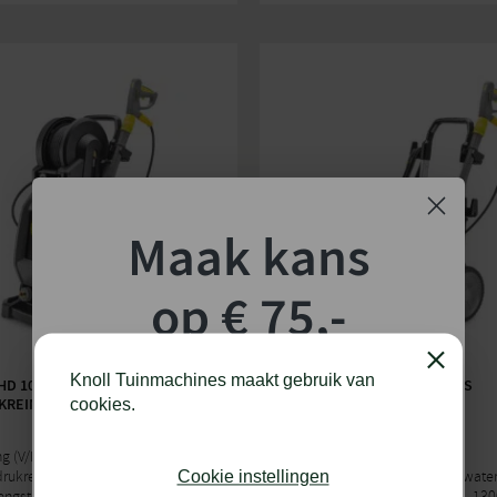
Maak kans
op € 75,-
shoptegoed!
Close
Knoll Tuinmachines maakt gebruik van
D 10/25-4 SXA PLUS
KÄRCHER HD 13/18-4 S PLUS
REINIGER
HOGEDRUKREINIGER
cookies.
Schrijf je in voor onze nieuwsbrief en maak
kans op €75,- te besteden op onze webshop.
g (V/Hz): 400/50
Netspanning (V/Hz): 400/50
rukreiniger: Koudwater
Type hogedrukreiniger: Koudwate
Cookie instellingen
gst (ltr/uur): 500 - 1000
Wateropbrengst (ltr/uur): 650 - 13