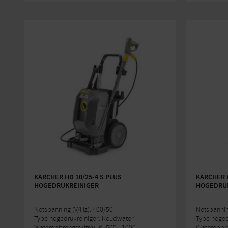
KÄRCHER HD 10/25-4 S PLUS
KÄRCHER H
HOGEDRUKREINIGER
HOGEDRUK
Netspanning (V/Hz): 400/50
Netspannin
Type hogedrukreiniger: Koudwater
Type hoged
Wateropbrengst (ltr/uur): 500 - 1000
Wateropbren