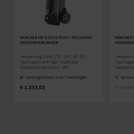
KÄRCHER HD 5/15 CX PLUS + FR CLASSIC
KÄRCHER H
HOGEDRUKREINIGER
HOGEDRUK
Netspanning (V/Hz): 220 - 240 / 50 - 60
Netspanning
Type hogedrukreiniger: Koudwater
Type hoged
Wateropbrengst (ltr/uur): 500
Wateropbren
Levering binnen 3 tot 7 werkdagen
Op voo
€
1.333,03
€
1.113,1