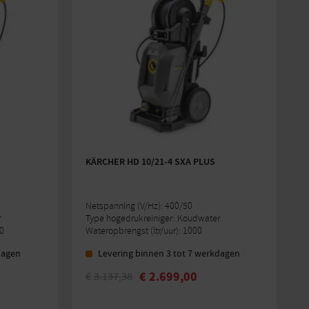
KÄRCHER HD 10/21-4 SXA PLUS
Netspanning (V/Hz): 400/50
r
Type hogedrukreiniger: Koudwater
00
Wateropbrengst (ltr/uur): 1000
dagen
Levering binnen 3 tot 7 werkdagen
€
2.699,00
€
3.137,38