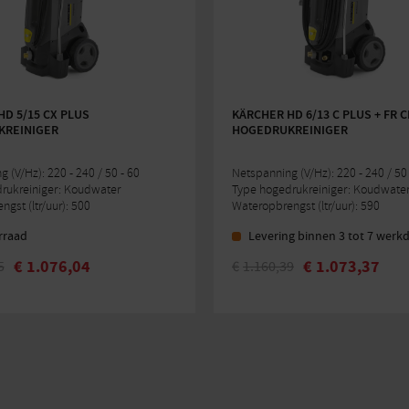
D 5/15 CX PLUS
KÄRCHER HD 6/13 C PLUS + FR 
REINIGER
HOGEDRUKREINIGER
 (V/Hz): 220 - 240 / 50 - 60
Netspanning (V/Hz): 220 - 240 / 50 
rukreiniger: Koudwater
Type hogedrukreiniger: Koudwate
gst (ltr/uur): 500
Wateropbrengst (ltr/uur): 590
rraad
Levering binnen 3 tot 7 werk
€
1.076,04
€
1.073,37
5
€
1.160,39