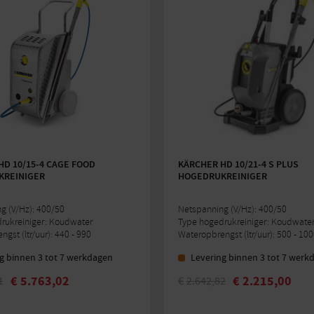
HD 10/15-4 CAGE FOOD
KÄRCHER HD 10/21-4 S PLUS
REINIGER
HOGEDRUKREINIGER
g (V/Hz): 400/50
Netspanning (V/Hz): 400/50
rukreiniger: Koudwater
Type hogedrukreiniger: Koudwate
gst (ltr/uur): 440 - 990
Wateropbrengst (ltr/uur): 500 - 10
g binnen 3 tot 7 werkdagen
Levering binnen 3 tot 7 werk
€
5.763,02
€
2.215,00
1
€
2.642,82