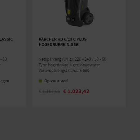
CLASSIC
KÄRCHER HD 6/13 C PLUS
HOGEDRUKREINIGER
- 60
Netspanning (V/Hz): 220 - 240 / 50 - 60
r
Type hogedrukreiniger: Koudwater
Wateropbrengst (ltr/uur): 590
dagen
Op voorraad
€
1.023,42
€
1.167,65