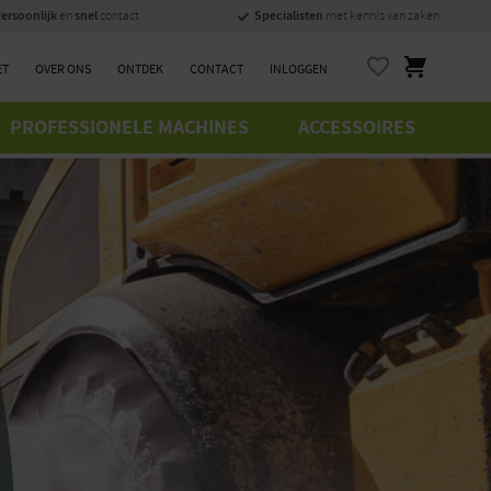
ersoonlijk
snel
Specialisten
en
contact
met kennis van zaken
ET
OVER ONS
ONTDEK
CONTACT
INLOGGEN
PROFESSIONELE MACHINES
ACCESSOIRES