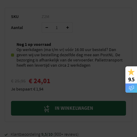
SKU
Z2M
Aantal
Nog 1 op voorraad
Op werkdagen (ma t/m vr) vóór 16.00 uur besteld? Dan
geven wij uw bestelling dezelfde dag mee aan PostNL. De
bezorging is afhankelijk van de vervoerder. Pallettransport
heeft een levertijd van circa 2 werkdagen
9.5
€
24,01
€
25,95
Je bespaart
€
1,94
IN WINKELWAGEN
9,5/10
Klantbeoordeling
(900+ reviews)