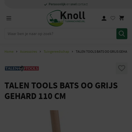
Specialisten
1000m2
Persoonlijk
snel
showroom in Staphorst
met kennis van zaken
en
contact
Home
Accessoires
Tuingereedschap
TALEN TOOLS BATS OO GRIJS GEHARD
TALEN TOOLS BATS OO GRIJS
GEHARD 110 CM