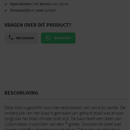
Specialisten
kennis
met
van zaken
Persoonlijk
snel
en
contact
VRAGEN OVER DIT PRODUCT?
085 1609330
WHATSAPP
BESCHRIJVING
Deze bats is geschikt voor het verplaatsen van zand en aarde. De
onderzijde van het blad is gemaakt van gehard staal wat ervoor
zorgt dat het blad minder snel slijt. De bats heeft een steel van
110cm deze is voorzien van een T-greep. Doordat de steel wat
langer is hoeft u minder krom te staan. De maat van de bats is