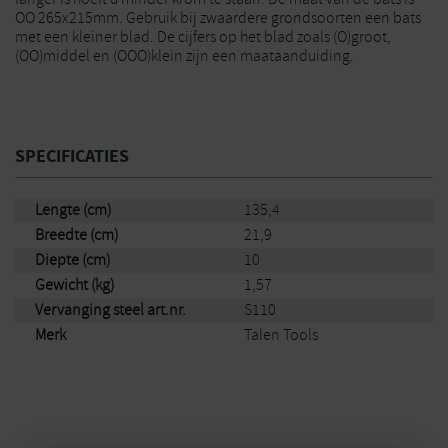
OO 265x215mm. Gebruik bij zwaardere grondsoorten een bats
met een kleiner blad. De cijfers op het blad zoals (O)groot,
(OO)middel en (OOO)klein zijn een maataanduiding.
SPECIFICATIES
Lengte (cm)
135,4
Breedte (cm)
21,9
Diepte (cm)
10
Gewicht (kg)
1,57
Vervanging steel art.nr.
S110
Merk
Talen Tools