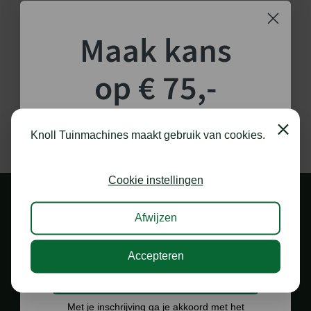
Maak kans
op € 75,-
shoptegoed!
Close
Knoll Tuinmachines maakt gebruik van cookies.
Schrijf je in voor onze nieuwsbrief en maak
kans op €75,- te besteden op onze webshop.
Cookie instellingen
Afwijzen
Accepteren
Ik doe graag mee!
1.000 M2 SHOWROOM
Met je inschrijving ga je akkoord met het
in Staphorst