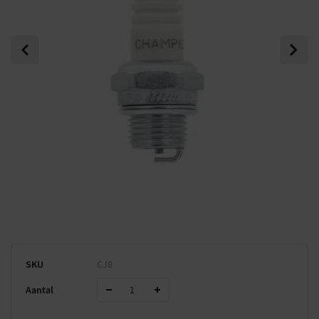
Previous
Next
SKU
CJ8
Aantal