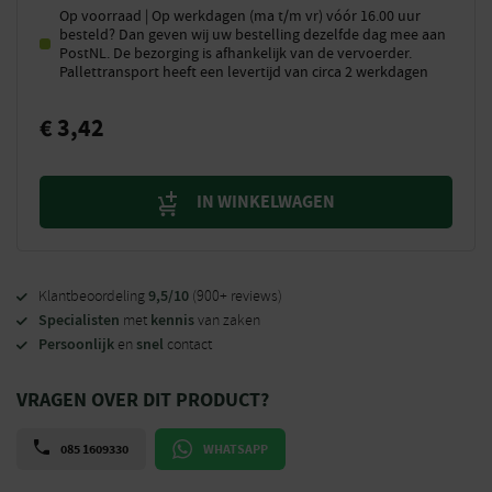
Op voorraad | Op werkdagen (ma t/m vr) vóór 16.00 uur
besteld? Dan geven wij uw bestelling dezelfde dag mee aan
PostNL. De bezorging is afhankelijk van de vervoerder.
Pallettransport heeft een levertijd van circa 2 werkdagen
€
3,42
IN WINKELWAGEN
9,5/10
Klantbeoordeling
(900+ reviews)
Specialisten
kennis
met
van zaken
Persoonlijk
snel
en
contact
VRAGEN OVER DIT PRODUCT?
085 1609330
WHATSAPP