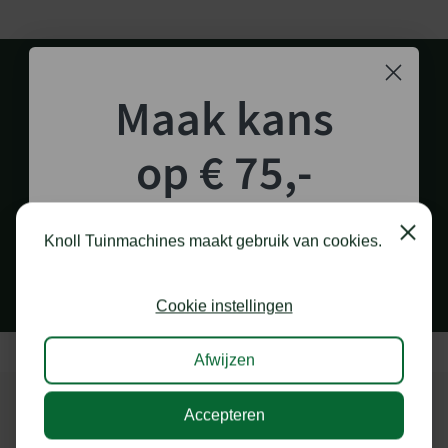
Maak kans
op € 75,-
shoptegoed!
1.000 M2 SHOWROOM
in Staphorst
Close
Knoll Tuinmachines maakt gebruik van cookies.
Schrijf je in voor onze nieuwsbrief en maak
kans op €75,- te besteden op onze webshop.
Cookie instellingen
Afwijzen
Accepteren
Ik doe graag mee!