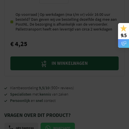
Op voorraad | Op werkdagen (ma t/m vr) vóór 16.00 uur
besteld? Dan geven wij uw bestelling dezelfde dag mee aan
PostNL. De bezorging is afhankelijk van de vervoerder.
Pallettransport heeft een levertijd van circa 2 werkdagen
9.5
€
4,25
IN WINKELWAGEN
9,5/10
Klantbeoordeling
(900+ reviews)
Specialisten
kennis
met
van zaken
Persoonlijk
snel
en
contact
VRAGEN OVER DIT PRODUCT?
085 1609330
WHATSAPP