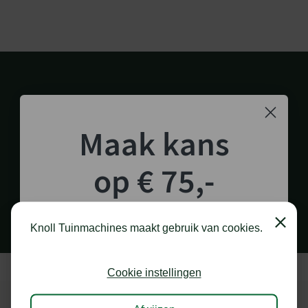
Maak kans
op € 75,-
1.000 M2 SHOWROOM
in Staphorst
shoptegoed!
Close
Knoll Tuinmachines maakt gebruik van cookies.
Schrijf je in voor onze nieuwsbrief en maak
kans op €75,- te besteden op onze webshop.
Cookie instellingen