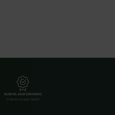
RUIM 60 JAAR ERVARING
in de tuin & park sector