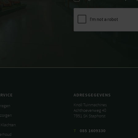
RVICE
ADRESGEGEVENS
Knoll Tuinmachines
vragen
Achthoevenweg 40
ezorgen
7951 SK Staphorst
 Klachten
T
085 1609330
derhoud