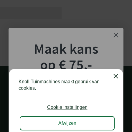
Maak kans
op € 75,-
shoptegoed!
Close
Knoll Tuinmachines maakt gebruik van
cookies.
Schrijf je in voor onze nieuwsbrief en maak
kans op €75,- te besteden op onze webshop.
Cookie instellingen
PERSOONLIJK EN SNEL CONTACT
via diverse kanalen
Afwijzen