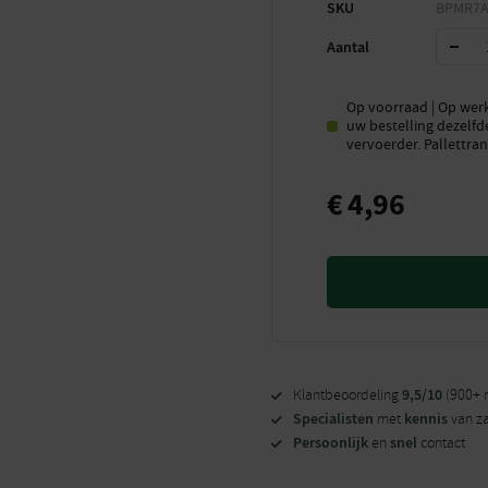
SKU
BPMR7
Aantal
Op voorraad | Op werk
uw bestelling dezelfd
vervoerder. Pallettran
€
4,96
9,5/10
Klantbeoordeling
(900+ 
Specialisten
kennis
met
van z
Persoonlijk
snel
en
contact