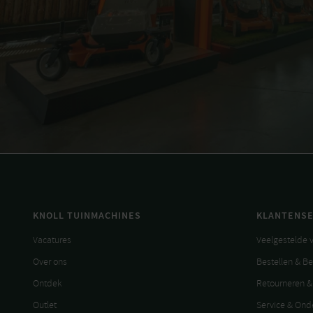
KNOLL TUINMACHINES
KLANTENSE
Vacatures
Veelgestelde 
Over ons
Bestellen & B
Ontdek
Retourneren &
Outlet
Service & On