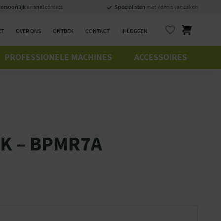
ersoonlijk
snel
Specialisten
en
contact
met kennis van zaken
ET
OVER ONS
ONTDEK
CONTACT
INLOGGEN
PROFESSIONELE MACHINES
ACCESSOIRES
K – BPMR7A