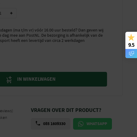
A
dagen (ma t/m vr) vóór 16.00 uur besteld? Dan geven wij
e dag mee aan PostNL. De bezorging is afhankelijk van de
sport heeft een levertijd van circa 2 werkdagen
9.5
IN WINKELWAGEN
VRAGEN OVER DIT PRODUCT?
reviews)
aken
085 1609330
WHATSAPP