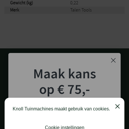
Gewicht (kg)
0,22
Merk
Talen Tools
Maak kans
op € 75,-
shoptegoed!
1.000 M2 SHOWROOM
in Staphorst
Close
Knoll Tuinmachines maakt gebruik van cookies.
Schrijf je in voor onze nieuwsbrief en maak
kans op €75,- te besteden op onze webshop.
Cookie instellingen