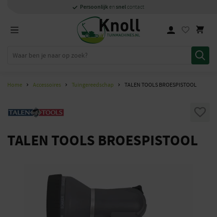
Specialisten
1000m2
Persoonlijk
snel
showroom in Staphorst
met kennis van zaken
en
contact
Home
Accessoires
Tuingereedschap
TALEN TOOLS BROESPISTOOL
TALEN TOOLS BROESPISTOOL