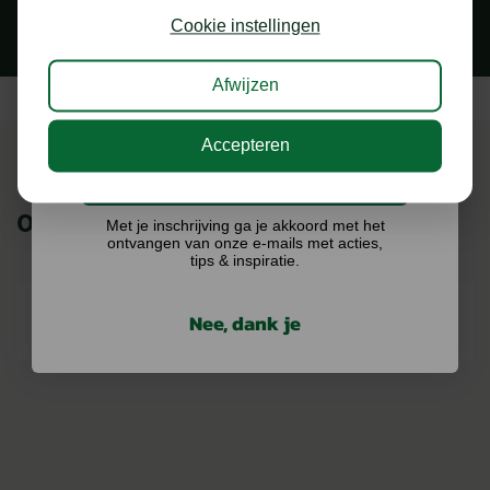
kans op €75,- te besteden op onze webshop.
Cookie instellingen
Afwijzen
Accepteren
Ik doe graag mee!
ONZE MERKEN
Met je inschrijving ga je akkoord met het
ontvangen van onze e-mails met acties,
tips & inspiratie.
Nee, dank je