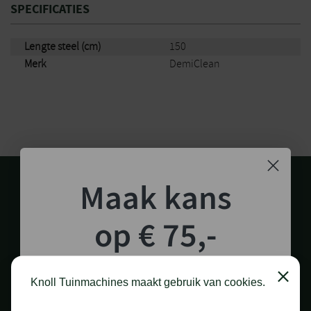
SPECIFICATIES
Lengte steel (cm)
150
Merk
DemiClean
Maak kans
op € 75,-
shoptegoed!
1.000 M2 SHOWROOM
Close
Knoll Tuinmachines maakt gebruik van cookies.
in Staphorst
Schrijf je in voor onze nieuwsbrief en maak