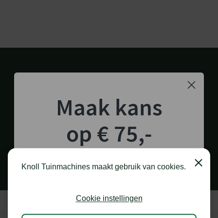
Maak kans
op € 75,-
1.000 M2 SHOWROOM
in Staphorst
shoptegoed!
Close
Knoll Tuinmachines maakt gebruik van cookies.
Schrijf je in voor onze nieuwsbrief en maak
kans op €75,- te besteden op onze webshop.
Cookie instellingen