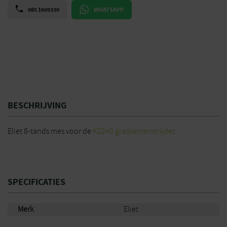
085 1609330
WHATSAPP
BESCHRIJVING
Eliet 8-tands mes voor de
KS240 graskantensnijder
.
SPECIFICATIES
Merk
Eliet