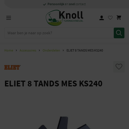
Specialisten
1000m2
Persoonlijk
snel
showroom in Staphorst
met kennis van zaken
en
contact
Home
Accessoires
Onderdelen
ELIET 8 TANDS MES KS240
ELIET 8 TANDS MES KS240