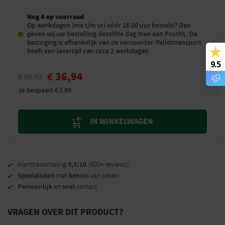
Nog 4 op voorraad
Op werkdagen (ma t/m vr) vóór 16.00 uur besteld? Dan
geven wij uw bestelling dezelfde dag mee aan PostNL. De
bezorging is afhankelijk van de vervoerder. Pallettransport
heeft een levertijd van circa 2 werkdagen
9.5
€
36,94
€
39,93
Je bespaart
€
2,99
IN WINKELWAGEN
9,5/10
Klantbeoordeling
(900+ reviews)
Specialisten
kennis
met
van zaken
Persoonlijk
snel
en
contact
VRAGEN OVER DIT PRODUCT?