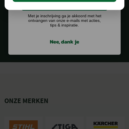
Ik doe graag mee!
Aandrijving versnelling
Wormtandwiel
Geluidsdruk op
74.7
oorhoogte (dB(A))
Met je inschrijving ga je akkoord met het
ontvangen van onze e-mails met acties,
Gewaarborgd
91.4
tips & inspiratie.
geluidsniveau (dB(A))
1.000 M2 SHOWROOM
Trillingen (m/sec²)
in Staphorst
5
Nee, dank je
Inklapbare stuurstang
Ja
Merk
Honda
Krachtbron
Benzine
Werkbreedte (cm)
30
ONZE MERKEN