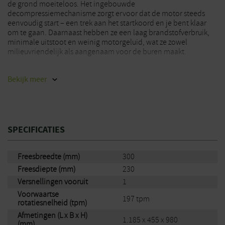
de grond moeiteloos. Het ingebouwde
decompressiemechanisme zorgt ervoor dat de motor steeds
eenvoudig start – een trek aan het startkoord en je bent klaar
om te gaan. Daarnaast hebben ze een laag brandstofverbruik,
minimale uitstoot en weinig motorgeluid, wat ze zowel
milieuvriendelijk als aangenaam voor de buren maakt.
Sommige tuinfrezen kunnen te agressief zijn op zachte grond,
Bekijk
meer
terwijl traditionele cultivators moeite hebben met het
openbreken van nieuwe grond. De Honda microtuinfrezen
kunnen beide taken aan, met voldoende vermogen om de
aarde effectief te bewerken en te beluchten. Binnen een
handomdraai creëer je de perfecte bodemstructuur voor nieuwe
planten en groenten.
SPECIFICATIES
Dankzij drie beschikbare hulpstukken is de Honda FG 201
Freesbreedte (mm)
300
Tuinfrees veelzijdiger dan je denkt. Gebruik de
graskantensnijder voor strakke, nette randen. Het
Freesdiepte (mm)
230
verticuteerhulpstuk verwijdert snel en moeiteloos mos en dode
Versnellingen vooruit
1
vegetatie. En met de beluchter maak je de aarde los, zodat deze
Voorwaartse
klaar is voor beplanting met bloemen en groenten.
197 tpm
rotatiesnelheid (tpm)
Krachtige motor (25-49cc)
Afmetingen (L x B x H)
1.185 x 455 x 980
(mm)