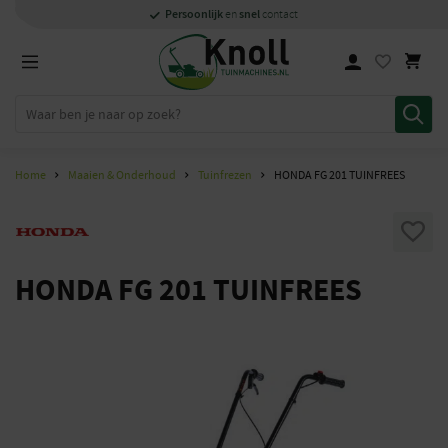
Specialisten
1000m2
Persoonlijk
snel
showroom in Staphorst
met kennis van zaken
en
contact
Home
Maaien & Onderhoud
Tuinfrezen
HONDA FG 201 TUINFREES
HONDA FG 201 TUINFREES