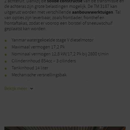
solide constructie
2 achteruit.
Dankzij de
van de transmissie en
de achteras zijn grote belas
tingen mogelijk. De TM 3187 kan
aanbouw
werktuigen
uitgerust worden met verschillende
. Tal
van opties zijn leverbaar, zoals frontlader, fronthef en
frontaftakas,
zodat er voorop een borstel of sneeuwschuif
geplaatst kan worden.
Yanmar watergekoelde stage V dieselmotor
Maximaal vermogen 17,2 Pk
Nominaal vermogen 12,8 kW/17,2 Pk bij 2800 t/min
Cilinderinhoud 854cc – 3 cilinders
Tankinhoud 14 liter
Mechanische versnellingsbak
6 versnelling vooruit/2 versnellingen achteruit
Bekijk
meer
Vierwielaandrijving
Aftakas achteraan 540 t/min
Standaard met trekhaak voor en achteraan
Gazonbanden voor 20×8.00-10
Gazonbanden achter 215/80D-15
Op aanvraag leverbaar met industriebanden of Garden Pro