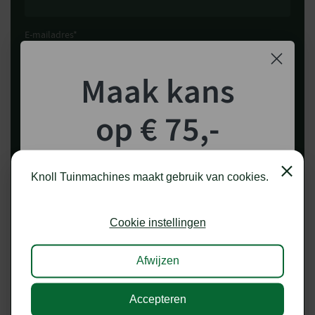
E-mailadres
*
Maak kans
Telefoonnummer
op € 75,-
Datum
*
shoptegoed!
Close
Knoll Tuinmachines maakt gebruik van cookies.
Schrijf je in voor onze nieuwsbrief en maak
Tijdstip
*
kans op €75,- te besteden op onze webshop.
Cookie instellingen
Zaterdag open tot 12:30 uur, zondag gesloten
Afwijzen
Opmerking
Accepteren