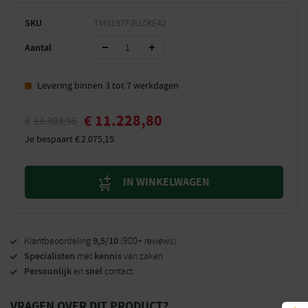
SKU
TM3187F3UZRE42
Aantal
Levering binnen 3 tot 7 werkdagen
€
11.228,80
€
13.303,95
Je bespaart
€
2.075,15
IN WINKELWAGEN
9,5/10
Klantbeoordeling
(900+ reviews)
Specialisten
kennis
met
van zaken
Persoonlijk
snel
en
contact
VRAGEN OVER DIT PRODUCT?