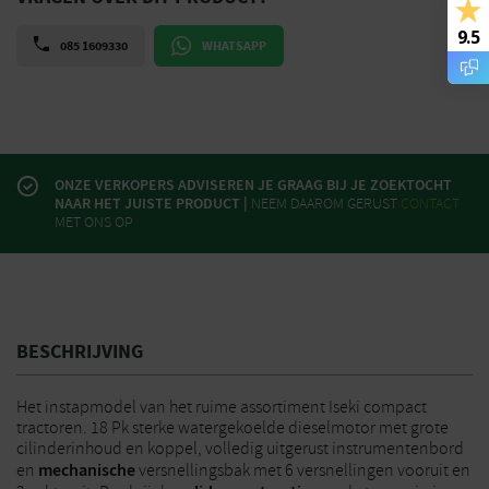
9.5
085 1609330
WHATSAPP
ONZE VERKOPERS ADVISEREN JE GRAAG BIJ JE ZOEKTOCHT
NAAR HET JUISTE PRODUCT |
NEEM DAAROM GERUST
CONTACT
MET ONS OP
BESCHRIJVING
Het instapmodel van het ruime assortiment Iseki compact
tractoren. 18 Pk sterke
watergekoelde dieselmotor met grote
cilinderinhoud en koppel, volledig uitgerust
instrumentenbord
mechanische
en
versnellingsbak met 6 versnellingen vooruit
en