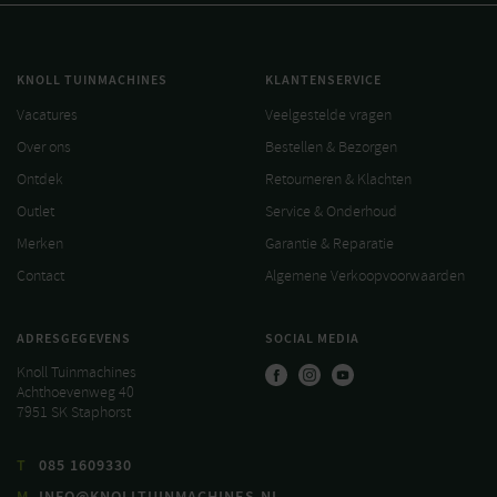
KNOLL TUINMACHINES
KLANTENSERVICE
Vacatures
Veelgestelde vragen
Over ons
Bestellen & Bezorgen
Ontdek
Retourneren & Klachten
Outlet
Service & Onderhoud
Merken
Garantie & Reparatie
Contact
Algemene Verkoopvoorwaarden
ADRESGEGEVENS
SOCIAL MEDIA
Knoll Tuinmachines
Achthoevenweg 40
7951 SK Staphorst
T
085 1609330
M
INFO@KNOLLTUINMACHINES.NL