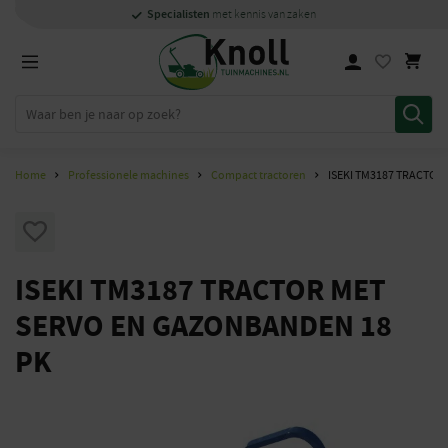
Specialisten
Specialisten
1000m2
Persoonlijk
snel
showroom in Staphorst
met kennis van zaken
met kennis van zaken
en
contact
Home
Professionele machines
Compact tractoren
ISEKI TM3187 TRACTOR
ISEKI TM3187 TRACTOR MET
SERVO EN GAZONBANDEN 18
PK