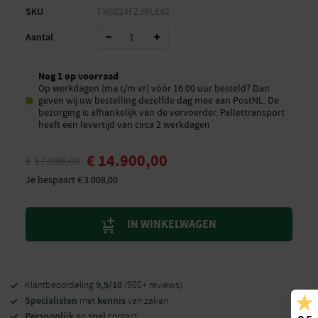
SKU
TXGS24FZJRLE42
Aantal
Nog 1 op voorraad
Op werkdagen (ma t/m vr) vóór 16.00 uur besteld? Dan
geven wij uw bestelling dezelfde dag mee aan PostNL. De
bezorging is afhankelijk van de vervoerder. Pallettransport
heeft een levertijd van circa 2 werkdagen
€
14.900,00
€
17.908,00
Je bespaart
€
3.008,00
IN WINKELWAGEN
9,5/10
Klantbeoordeling
(900+ reviews)
Specialisten
kennis
met
van zaken
Persoonlijk
snel
en
contact