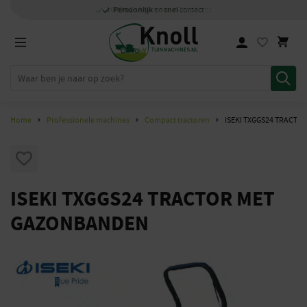
Specialisten
1000m2
Persoonlijk
snel
showroom in Staphorst
met kennis van zaken
en
contact
Home
Professionele machines
Compact tractoren
ISEKI TXGGS24 TRACT
ISEKI TXGGS24 TRACTOR MET
GAZONBANDEN