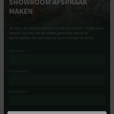
SHOWROOM AFSPRAAK
MAKEN
Je bent van harte welkom in onze showroom. Tijdens een
bezoek kunnen we de meest geschikte machine
samenstellen die aansluit op jouw wensen en eisen.
Voornaam
*
Achternaam
*
E-mailadres
*
Telefoonnummer