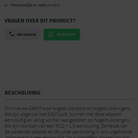
Persoonlijk
snel
en
contact
VRAGEN OVER DIT PRODUCT?
085 1609330
WHATSAPP
BESCHRIJVING
Ons nieuwe EASY!Force-hogedrukpistool en hogedrukreinigers,
die zijn uitgerust met EASY!Lock, kunnen met deze adapter
eenvoudig en veilig worden aangesloten op hogedrukslangen,
die zijn voorzien van een M 22 × 1,5-aansluiting. De keuze van
de passende adapter en de juiste aansluiting in ons uitgebreide
assortiment is zeer eenvoudig. De kunststoffen mantel van alle