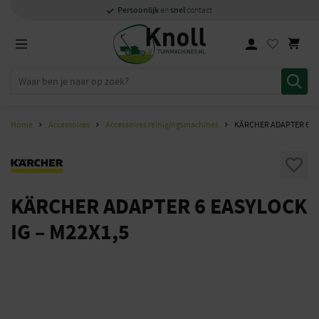
Specialisten
1000m2
Persoonlijk
snel
showroom in Staphorst
met kennis van zaken
en
contact
Home
Accessoires
Accessoires reinigingsmachines
KÄRCHER ADAPTER 6 EA
KÄRCHER ADAPTER 6 EASYLOCK
IG – M22X1,5