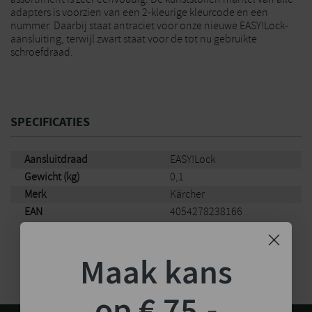
adapters is voorzien van een 2-kleurige kleurcode en een
nummer. Daarbij staat antraciet voor onze nieuwe EASY!Lock-
aansluiting, terwijl zwart staat voor de tot nu gebruikte
schroefdraad.
SPECIFICATIES
Aansluitdraad
EASY!Lock
Gewicht (kg)
0,1
Merk
Kärcher
EAN
4054278238166
Maak kans
op € 75,-