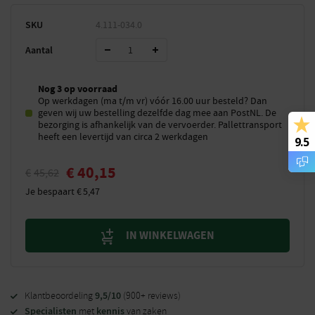
SKU
4.111-034.0
Aantal
Nog 3 op voorraad
Op werkdagen (ma t/m vr) vóór 16.00 uur besteld? Dan
geven wij uw bestelling dezelfde dag mee aan PostNL. De
bezorging is afhankelijk van de vervoerder. Pallettransport
heeft een levertijd van circa 2 werkdagen
9.5
€
40,15
€
45,62
Je bespaart
€
5,47
IN WINKELWAGEN
9,5/10
Klantbeoordeling
(900+ reviews)
Specialisten
kennis
met
van zaken