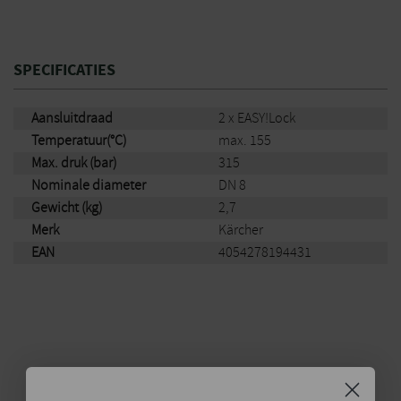
SPECIFICATIES
Aansluitdraad
2 x EASY!Lock
Temperatuur(°C)
max. 155
Max. druk (bar)
315
Nominale diameter
DN 8
Gewicht (kg)
2,7
Merk
Kärcher
EAN
4054278194431