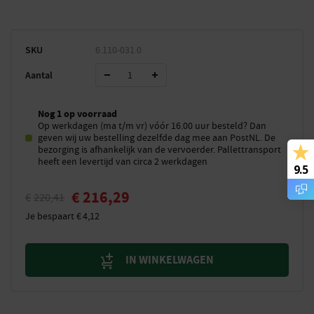
SKU
6.110-031.0
Aantal
Nog 1 op voorraad
Op werkdagen (ma t/m vr) vóór 16.00 uur besteld? Dan
geven wij uw bestelling dezelfde dag mee aan PostNL. De
bezorging is afhankelijk van de vervoerder. Pallettransport
heeft een levertijd van circa 2 werkdagen
9.5
€
216,29
€
220,41
Je bespaart
€
4,12
IN WINKELWAGEN