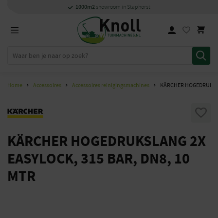
Specialisten
1000m2
Persoonlijk
snel
showroom in Staphorst
met kennis van zaken
en
contact
Home
Accessoires
Accessoires reinigingsmachines
KÄRCHER HOGEDRUKSLAN
KÄRCHER HOGEDRUKSLANG 2X
EASYLOCK, 315 BAR, DN8, 10
MTR