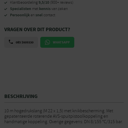
9,5/10
Klantbeoordeling
(900+ reviews)
Specialisten
kennis
met
van zaken
Persoonlijk
snel
en
contact
VRAGEN OVER DIT PRODUCT?
085 1609330
WHATSAPP
BESCHRIJVING
10 m hogedrukslang (M 22 x 1,5) met knikbescherming. Met
gepatenteerde roterende AVS-spuitpistoolkoppeling en
handmatige koppeling. Overige gegevens: DN 8/155 °C/315 bar.