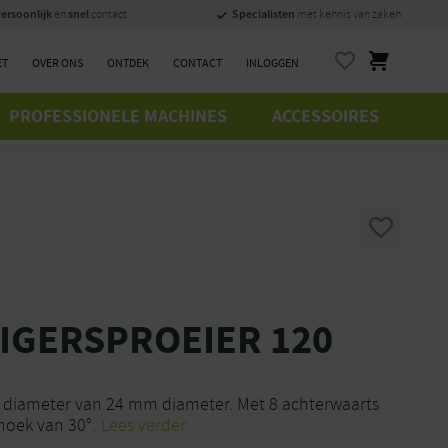
ersoonlijk
snel
Specialisten
en
contact
met kennis van zaken
ET
OVER ONS
ONTDEK
CONTACT
INLOGGEN
PROFESSIONELE MACHINES
ACCESSOIRES
IGERSPROEIER 120
t diameter van 24 mm diameter. Met 8 achterwaarts
hoek van 30°.
Lees verder