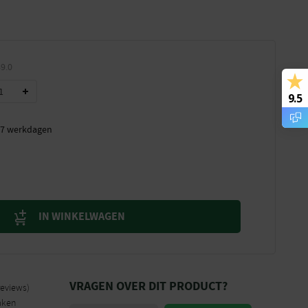
9.0
9.5
t 7 werkdagen
IN WINKELWAGEN
VRAGEN OVER DIT PRODUCT?
reviews)
aken