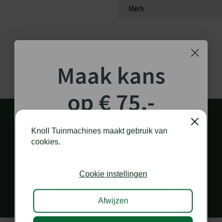
Merk
Maak kans
op € 75,-
shoptegoed!
Close
Knoll Tuinmachines maakt gebruik van
cookies.
Schrijf je in voor onze nieuwsbrief en maak
kans op €75,- te besteden op onze webshop.
PERSOONLIJK EN SNEL CONTACT
Cookie instellingen
via diverse kanalen
Afwijzen