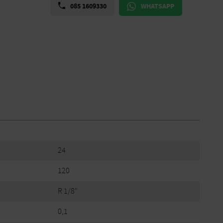
085 1609330
WHATSAPP
24
120
R 1/8"
0,1