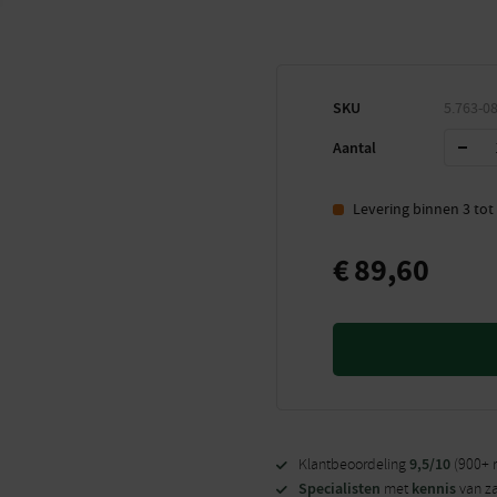
SKU
5.763-08
Aantal
Levering binnen 3 to
€
89,60
9,5/10
Klantbeoordeling
(900+ 
Specialisten
kennis
met
van z