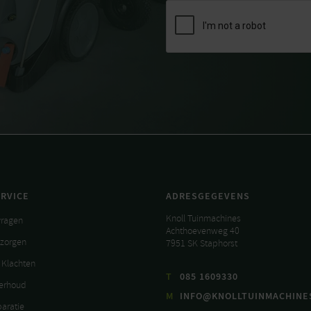
RVICE
ADRESGEGEVENS
Knoll Tuinmachines
vragen
Achthoevenweg 40
ezorgen
7951 SK Staphorst
 Klachten
T
085 1609330
derhoud
M
INFO@KNOLLTUINMACHINE
paratie