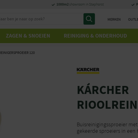
1000m2
P
showroom in Staphorst
MERKEN
OUTL
ZAGEN & SNOEIEN
REINIGING & ONDERHOUD
EINIGERSPROEIER 120
KÁRCHER
RIOOLREIN
Buisreinigingssproeier me
gekeerde sproeiers in een 