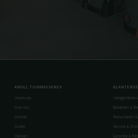
KNOLL TUINMACHINES
KLANTENSE
Vacatures
Veelgestelde 
Over ons
Bestellen & B
Ontdek
Retourneren &
Outlet
Service & On
Merken
Garantie & Re