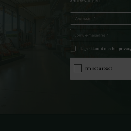
aanbiedingen
Ik ga akkoord met het
privac