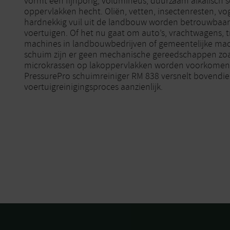
vormt een fijnporig, volumineus, duurzaam alkalisch 
oppervlakken hecht. Oliën, vetten, insectenresten, vog
hardnekkig vuil uit de landbouw worden betrouwbaar 
voertuigen. Of het nu gaat om auto’s, vrachtwagens, t
machines in landbouwbedrijven of gemeentelijke mac
schuim zijn er geen mechanische gereedschappen zoa
microkrassen op lakoppervlakken worden voorkomen. 
PressurePro schuimreiniger RM 838 versnelt bovendie
voertuigreinigingsproces aanzienlijk.