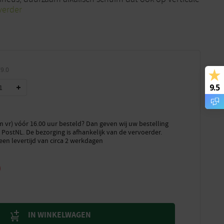
verder
9.0
9.5
vr) vóór 16.00 uur besteld? Dan geven wij uw bestelling
PostNL. De bezorging is afhankelijk van de vervoerder.
een levertijd van circa 2 werkdagen
0
IN WINKELWAGEN