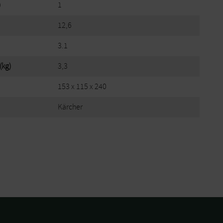
)
1
12,6
3.1
(kg)
3,3
153 x 115 x 240
Kärcher