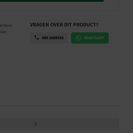
VRAGEN OVER DIT PRODUCT?
reviews)
aken
085 1609330
WHATSAPP
3