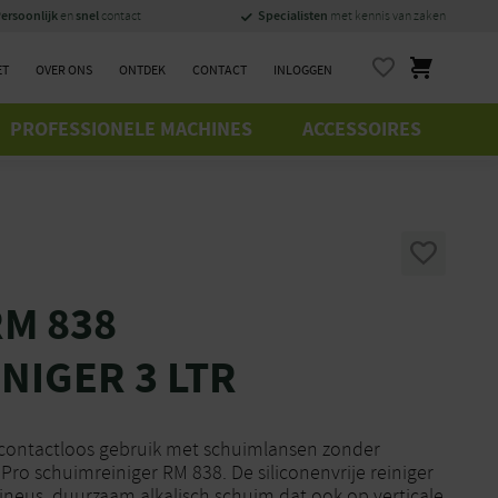
ersoonlijk
snel
Specialisten
en
contact
met kennis van zaken
ET
OVER ONS
ONTDEK
CONTACT
INLOGGEN
PROFESSIONELE MACHINES
ACCESSOIRES
M 838
NIGER 3 LTR
 contactloos gebruik met schuimlansen zonder
ro schuimreiniger RM 838. De siliconenvrije reiniger
ineus, duurzaam alkalisch schuim dat ook op verticale