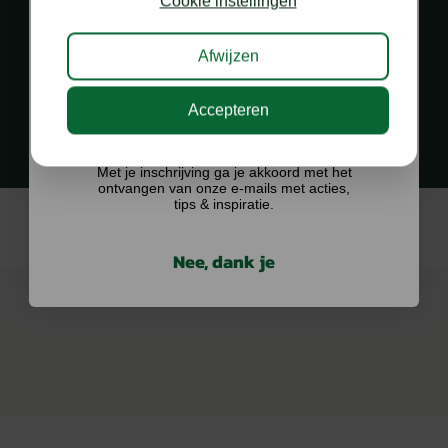
Cookie instellingen
Afwijzen
PERSOONLIJK EN SNEL CONTACT
via diverse kanalen
Accepteren
Ik doe graag mee!
Met je inschrijving ga je akkoord met het
ontvangen van onze e-mails met acties,
tips & inspiratie.
Nee, dank je