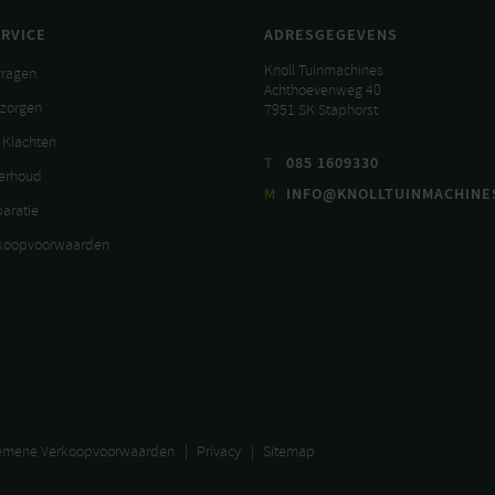
RVICE
ADRESGEGEVENS
Knoll Tuinmachines
vragen
Achthoevenweg 40
ezorgen
7951 SK Staphorst
 Klachten
T
085 1609330
derhoud
M
INFO@KNOLLTUINMACHINE
paratie
koopvoorwaarden
emene Verkoopvoorwaarden
Privacy
Sitemap