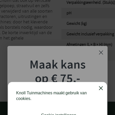
schuim dat ook op verticale
Verpakkingseenheid. (Stuk(s)
elpoep, straatvuil en zelfs
verwijderd van alle soorten
pH
ractoren, uitrustingen en
hines: door het klevende
Gewicht (kg)
ls borstels nodig, waardoor
De korte inwerktijd van de
Gewicht inclusief verpakking 
n het gehele
Afmetingen (L × B × H) (mm)
Merk
Maak kans
op € 75,-
shoptegoed!
Close
Knoll Tuinmachines maakt gebruik van
cookies.
Schrijf je in voor onze nieuwsbrief en maak
kans op €75,- te besteden op onze webshop.