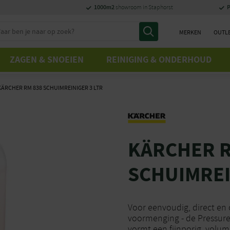
1000m2
P
showroom in Staphorst
MERKEN
OUTL
ZAGEN & SNOEIEN
REINIGING & ONDERHOUD
KÄRCHER RM 838 SCHUIMREINIGER 3 LTR
KÄRCHER R
SCHUIMREI
Voor eenvoudig, direct en
voormenging - de PressureP
vormt een fijnporig, volum