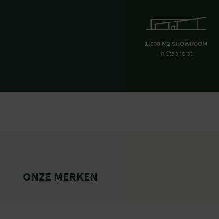
1.000 M2 SHOWROOM
in Staphorst
ONZE MERKEN