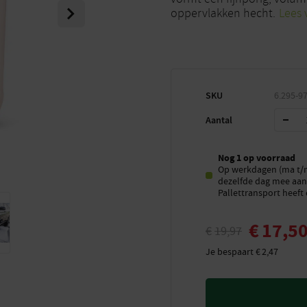
Next
oppervlakken hecht.
Lees 
SKU
6.295-97
Aantal
Nog 1 op voorraad
Op werkdagen (ma t/m 
dezelfde dag mee aan 
Pallettransport heeft 
€
17,5
€
19,97
Je bespaart
€
2,47