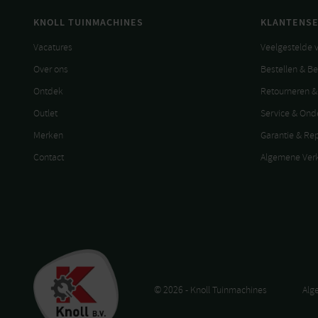
KNOLL TUINMACHINES
KLANTENSE
Vacatures
Veelgestelde 
Over ons
Bestellen & B
Ontdek
Retourneren &
Outlet
Service & On
Merken
Garantie & Re
Contact
Algemene Ver
© 2026 - Knoll Tuinmachines
Alg