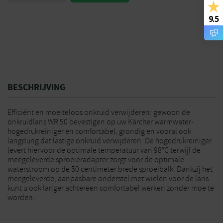
9.5
BESCHRIJVING
Efficiënt en moeiteloos onkruid verwijderen: gewoon de
onkruidlans WR 50 bevestigen op uw Kärcher warmwater-
hogedrukreiniger en comfortabel, grondig en vooral ook
langdurig dat lastige onkruid verwijderen. De hogedrukreiniger
levert hiervoor de optimale temperatuur van 98°C terwijl de
meegeleverde sproeieradapter zorgt voor de optimale
waterstroom op de 50 centimeter brede sproeibalk. Dankzij het
meegeleverde, aanpasbare onderstel met wielen voor de lans
kunt u ook langer achtereen comfortabel werken zonder moe te
worden.