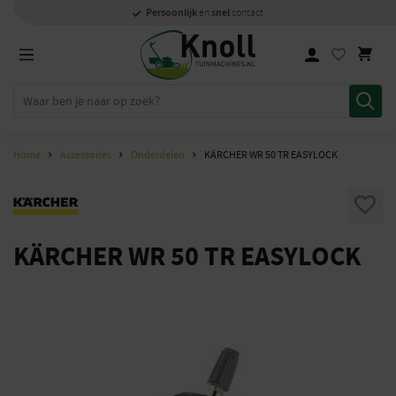
Specialisten
1000m2
Persoonlijk
snel
showroom in Staphorst
met kennis van zaken
en
contact
Home
Accessoires
Onderdelen
KÄRCHER WR 50 TR EASYLOCK
KÄRCHER WR 50 TR EASYLOCK