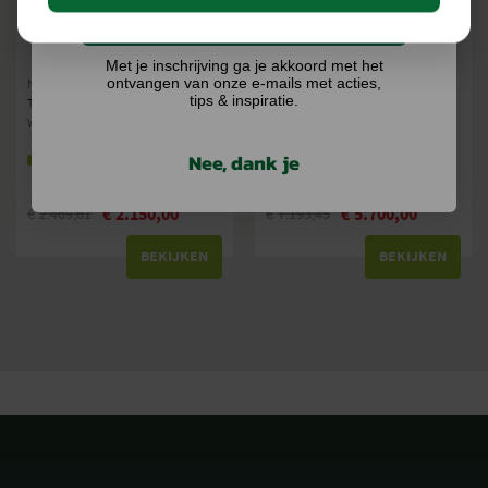
Ik doe graag mee!
KÄRCHER HD 9/20-4 S PLUS
KÄRCHER HDS 10/21-4 MXA
HOGEDRUKREINIGER
HOGEDRUKREINIGER
Met je inschrijving ga je akkoord met het
ontvangen van onze e-mails met acties,
Netspanning (V/Hz): 400/50
Netspanning (V/Hz): 400/50
tips & inspiratie.
Type hogedrukreiniger: Koudwater
Type hogedrukreiniger: Warmwater
Wateropbrengst (ltr/uur): 500 - 900
Wateropbrengst (ltr/uur): 500 - 1000
Nee, dank je
Op voorraad
Levering binnen 3 tot 7
werkdagen
€
2.150,00
€
5.700,00
€
2.469,61
€
7.193,45
BEKIJKEN
BEKIJKEN