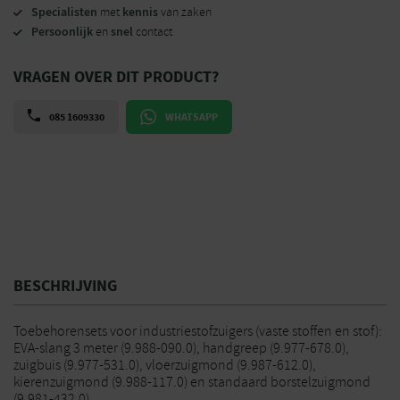
Specialisten
kennis
met
van zaken
Persoonlijk
snel
en
contact
VRAGEN OVER DIT PRODUCT?
085 1609330
WHATSAPP
BESCHRIJVING
Toebehorensets voor industriestofzuigers (vaste stoffen en stof):
EVA-slang 3 meter (9.988-090.0), handgreep (9.977-678.0),
zuigbuis (9.977-531.0), vloerzuigmond (9.987-612.0),
kierenzuigmond (9.988-117.0) en standaard borstelzuigmond
(9.981-432.0).