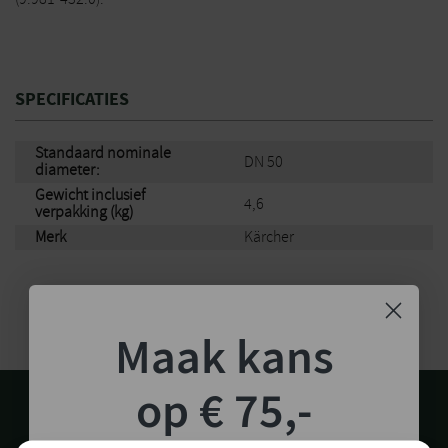
SPECIFICATIES
Standaard nominale
DN 50
diameter:
Gewicht inclusief
4,6
verpakking (kg)
Merk
Kärcher
Maak kans
op € 75,-