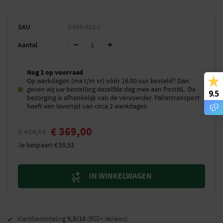
SKU
9.989-662.0
Aantal
Nog 1 op voorraad
Op werkdagen (ma t/m vr) vóór 16.00 uur besteld? Dan
geven wij uw bestelling dezelfde dag mee aan PostNL. De
9.5
bezorging is afhankelijk van de vervoerder. Pallettransport
heeft een levertijd van circa 2 werkdagen
€
369,00
€
424,53
Je bespaart
€
55,53
IN WINKELWAGEN
9,5/10
Klantbeoordeling
(900+ reviews)