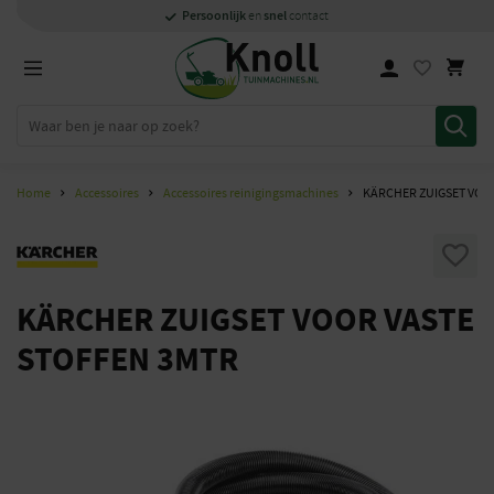
Specialisten
1000m2
Persoonlijk
snel
showroom in Staphorst
met kennis van zaken
en
contact
Home
Accessoires
Accessoires reinigingsmachines
KÄRCHER ZUIGSET VOO
KÄRCHER ZUIGSET VOOR VASTE
STOFFEN 3MTR