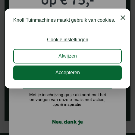
shoptegoed!
Opmerking
Close
Knoll Tuinmachines maakt gebruik van cookies.
Schrijf je in voor onze nieuwsbrief en maak
kans op €75,- te besteden op onze webshop.
Cookie instellingen
Ik ga akkoord met het
privacybeleid.
Afwijzen
CAPTCHA
Accepteren
Ik doe graag mee!
Met je inschrijving ga je akkoord met het
ontvangen van onze e-mails met acties,
tips & inspiratie.
Nee, dank je