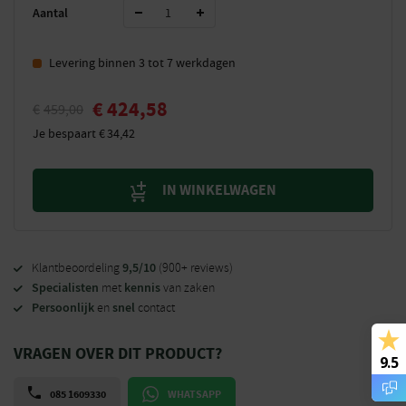
Aantal
Levering binnen 3 tot 7 werkdagen
€
424,58
€
459,00
Je bespaart
€
34,42
IN WINKELWAGEN
9,5/10
Klantbeoordeling
(900+ reviews)
Specialisten
kennis
met
van zaken
Persoonlijk
snel
en
contact
VRAGEN OVER DIT PRODUCT?
9.5
085 1609330
WHATSAPP