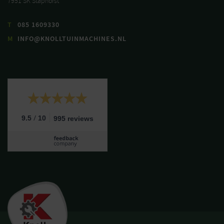
7951 SK Staphorst
T
085 1609330
M
INFO@KNOLLTUINMACHINES.NL
/
9.5
10
995 reviews