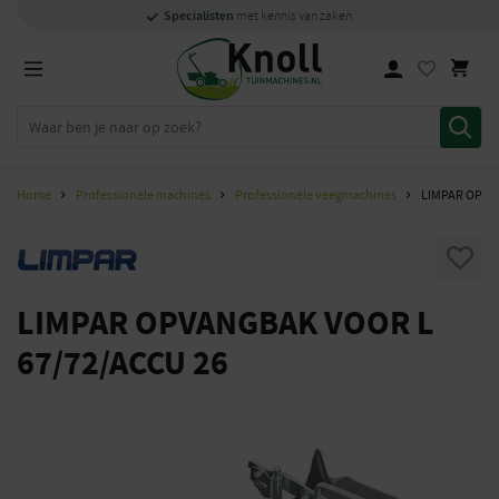
Specialisten
Specialisten
1000m2
Persoonlijk
snel
showroom in Staphorst
met kennis van zaken
met kennis van zaken
en
contact
Home
Professionele machines
Professionele veegmachines
LIMPAR OPVA
LIMPAR OPVANGBAK VOOR L
67/72/ACCU 26