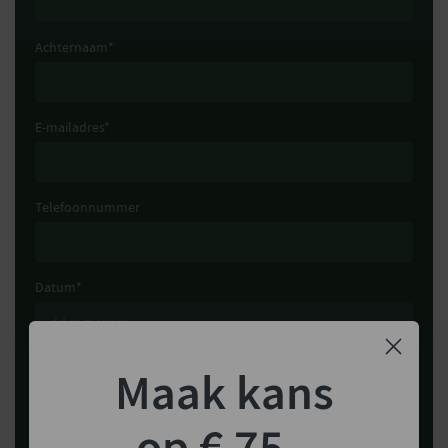
Achternaam
*
E-mailadres
*
Telefoonnummer
Datum
*
Tijdstip
*
Maak kans
op € 75,-
Zaterdag open tot 12:30 uur, zondag gesloten