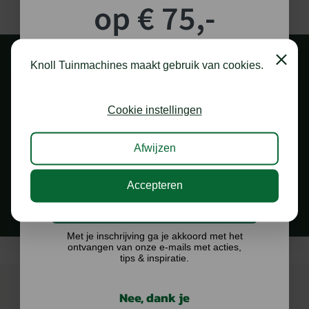
op € 75,-
shoptegoed!
Close
Knoll Tuinmachines maakt gebruik van cookies.
Schrijf je in voor onze nieuwsbrief en maak
kans op €75,- te besteden op onze webshop.
Cookie instellingen
Afwijzen
1.000 M2 SHOWROOM
in Staphorst
Accepteren
Ik doe graag mee!
Met je inschrijving ga je akkoord met het
ontvangen van onze e-mails met acties,
tips & inspiratie.
Nee, dank je