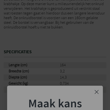
krabhakje. Op deze manier kunt u milieuvriendelijk het onkruid
verwijderen. Het krabhakje is geproduceerd uit verzinkt staal
wat roesten tegen gaat en hierdoor dus een langere levensduur
heeft. De onkruidborstel is voorzien van een 160cm gelakte
steel. De borstel is vervangbaar. Bij het gebruiken van de
onkruidborstel hoeft u niet te bukken.
SPECIFICATIES
Lengte (cm)
164
Breedte (cm)
3,2
Diepte (cm)
14,3
Gewicht (kg)
0,734
Merk
Talen Tools
Maak kans