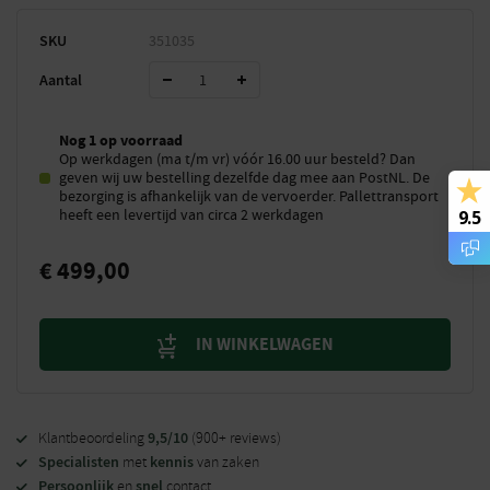
SKU
351035
Aantal
Nog 1 op voorraad
Op werkdagen (ma t/m vr) vóór 16.00 uur besteld? Dan
geven wij uw bestelling dezelfde dag mee aan PostNL. De
bezorging is afhankelijk van de vervoerder. Pallettransport
heeft een levertijd van circa 2 werkdagen
9.5
€
499,00
IN WINKELWAGEN
9,5/10
Klantbeoordeling
(900+ reviews)
Specialisten
kennis
met
van zaken
Persoonlijk
snel
en
contact