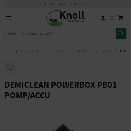
Specialisten
1000m2
Persoonlijk
snel
showroom in Staphorst
met kennis van zaken
en
contact
Home
Reiniging & Onderhoud
Schoonmaak & Reinigingsmiddelen
DEMIC
DEMICLEAN POWERBOX PB01
POMP/ACCU