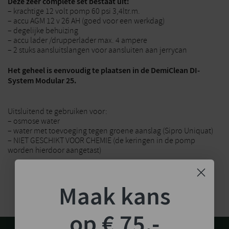
Deze zeer complete set bestaat uit:
– krachtige 12 volt pomp 60 psi 3,4ltr.m.
– accu AGM 12 v 26 AH (goed voor een werkdag)
– degelijke behuizing
– accu lader /drupperlader max. 4 ampere
– 2 stuks aansluitslangen voor aansluiten aan jerrycan
Het geheel is eenvoudig te plaatsen in de DemiClean DI-
System Modular 25.
Uitsluitend te gebruiken voor:
– osmose water
– water met toevoeging tegen groene aanslag (Sipro Uniquat)
– NIET GESCHIKT VOOR CHEMIE (de keringen in de pomp
worden hierdoor aangetast)
Maak kans
op € 75,-