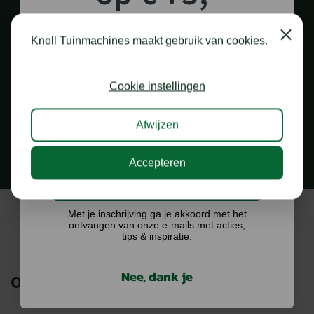
shoptegoed!
Close
Knoll Tuinmachines maakt gebruik van cookies.
Schrijf je in voor onze nieuwsbrief en maak
kans op €75,- te besteden op onze webshop.
Cookie instellingen
1.000 M2 SHOWROOM
in Staphorst
Afwijzen
Accepteren
Ik doe graag mee!
Met je inschrijving ga je akkoord met het
ontvangen van onze e-mails met acties,
tips & inspiratie.
Nee, dank je
ONZE MERKEN