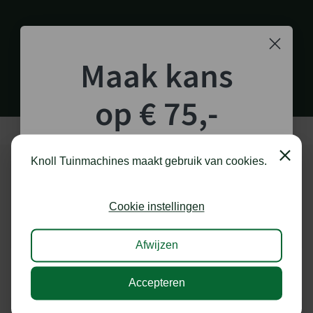
1.000 M2 SHOWROOM
in Staphorst
Maak kans
op € 75,-
shoptegoed!
Close
Knoll Tuinmachines maakt gebruik van cookies.
Schrijf je in voor onze nieuwsbrief en maak
kans op €75,- te besteden op onze webshop.
ONZE MERKEN
Cookie instellingen
Afwijzen
Accepteren
Ik doe graag mee!