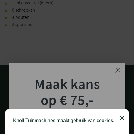
1 inbussleutel (6 mm)
8 schroeven
4 bouten
2 spanners
Maak kans
op € 75,-
shoptegoed!
1.000 M2 SHOWROOM
Close
Knoll Tuinmachines maakt gebruik van cookies.
in Staphorst
Schrijf je in voor onze nieuwsbrief en maak