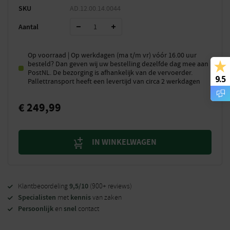
SKU
AD.12.00.14.0044
Aantal
Op voorraad | Op werkdagen (ma t/m vr) vóór 16.00 uur
besteld? Dan geven wij uw bestelling dezelfde dag mee aan
PostNL. De bezorging is afhankelijk van de vervoerder.
9.5
Pallettransport heeft een levertijd van circa 2 werkdagen
€
249,99
IN WINKELWAGEN
9,5/10
Klantbeoordeling
(900+ reviews)
Specialisten
kennis
met
van zaken
Persoonlijk
snel
en
contact