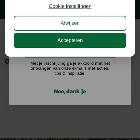
kans op €75,- te besteden op onze webshop.
Cookie instellingen
Afwijzen
Accepteren
Ik doe graag mee!
ONZE MERKEN
Met je inschrijving ga je akkoord met het
ontvangen van onze e-mails met acties,
tips & inspiratie.
Nee, dank je