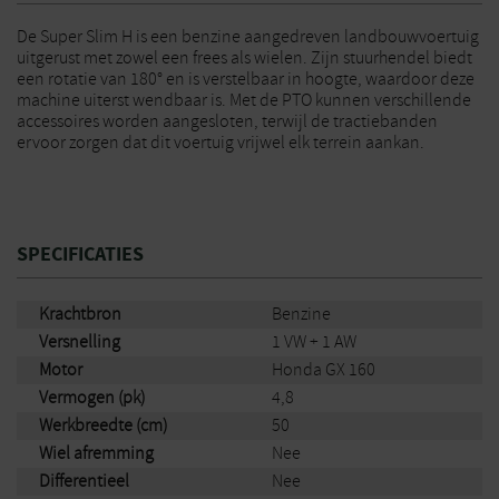
De Super Slim H is een benzine aangedreven landbouwvoertuig
uitgerust met zowel een frees als wielen. Zijn stuurhendel biedt
een rotatie van 180° en is verstelbaar in hoogte, waardoor deze
machine uiterst wendbaar is. Met de PTO kunnen verschillende
accessoires worden aangesloten, terwijl de tractiebanden
ervoor zorgen dat dit voertuig vrijwel elk terrein aankan.
SPECIFICATIES
Krachtbron
Benzine
Versnelling
1 VW + 1 AW
Motor
Honda GX 160
Vermogen (pk)
4,8
Werkbreedte (cm)
50
Wiel afremming
Nee
Differentieel
Nee