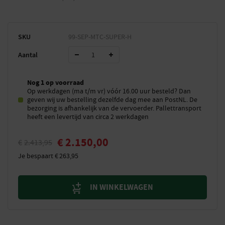
SKU
99-SEP-MTC-SUPER-H
Aantal
Nog 1 op voorraad
Op werkdagen (ma t/m vr) vóór 16.00 uur besteld? Dan
geven wij uw bestelling dezelfde dag mee aan PostNL. De
bezorging is afhankelijk van de vervoerder. Pallettransport
heeft een levertijd van circa 2 werkdagen
€
2.150,00
€
2.413,95
Je bespaart
€
263,95
IN WINKELWAGEN