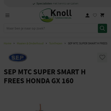
Specialisten
Specialisten
1000m2
Persoonlijk
snel
showroom in Staphorst
met kennis van zaken
met kennis van zaken
en
contact
Home
Maaien & Onderhoud
Tuinfrezen
SEP MTC SUPER SMART H FREES H
SEP MTC SUPER SMART H
FREES HONDA GX 160