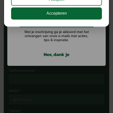
Voornaam
*
Accepteren
Ik doe graag mee!
Achternaam
*
Met je inschrijving ga je akkoord met het
ontvangen van onze e-mails met acties,
tips & inspiratie.
E-mailadres
*
Nee, dank je
Telefoonnummer
Datum
*
Tijdstip
*