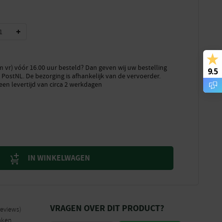
vr) vóór 16.00 uur besteld? Dan geven wij uw bestelling
9.5
PostNL. De bezorging is afhankelijk van de vervoerder.
een levertijd van circa 2 werkdagen
IN WINKELWAGEN
VRAGEN OVER DIT PRODUCT?
reviews)
aken