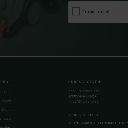
RVICE
ADRESGEGEVENS
Knoll Tuinmachines
vragen
Achthoevenweg 40
ezorgen
7951 SK Staphorst
 Klachten
T
085 1609330
derhoud
M
INFO@KNOLLTUINMACHINE
paratie