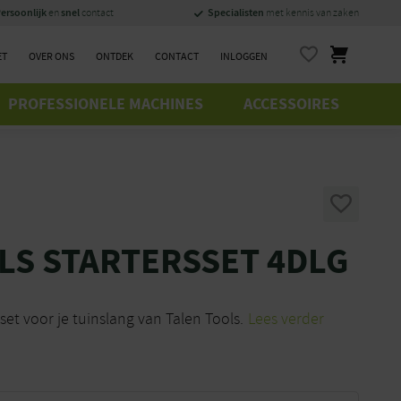
ersoonlijk
snel
Specialisten
en
contact
met kennis van zaken
ET
OVER ONS
ONTDEK
CONTACT
INLOGGEN
PROFESSIONELE MACHINES
ACCESSOIRES
LS STARTERSSET 4DLG
set voor je tuinslang van Talen Tools.
Lees verder