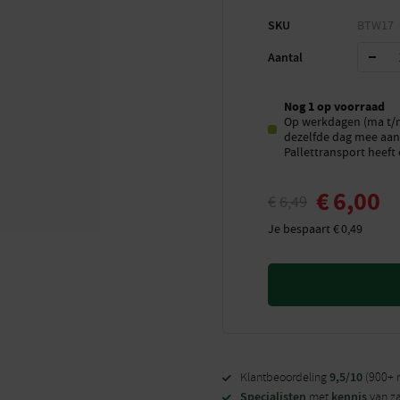
SKU
BTW17
Aantal
Nog 1 op voorraad
Op werkdagen (ma t/m 
dezelfde dag mee aan 
Pallettransport heeft 
€
6,00
€
6,49
Je bespaart
€
0,49
9,5/10
Klantbeoordeling
(900+ 
Specialisten
kennis
met
van z