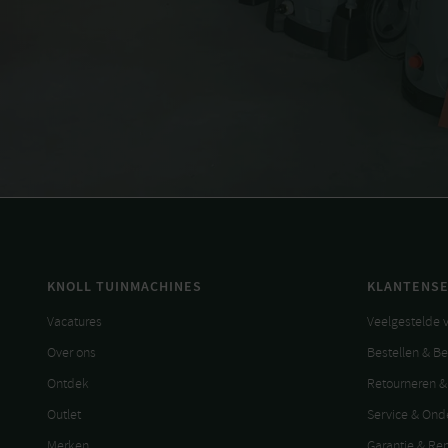
KNOLL TUINMACHINES
KLANTENSE
Vacatures
Veelgestelde 
Over ons
Bestellen & B
Ontdek
Retourneren &
Outlet
Service & On
Merken
Garantie & Re