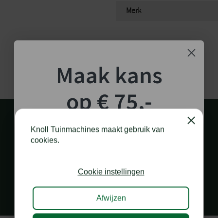
Merk
Maak kans
op € 75,-
shoptegoed!
Close
Knoll Tuinmachines maakt gebruik van
cookies.
Schrijf je in voor onze nieuwsbrief en maak
kans op €75,- te besteden op onze webshop.
PERSOONLIJK EN SNEL CONTACT
Cookie instellingen
via diverse kanalen
Afwijzen