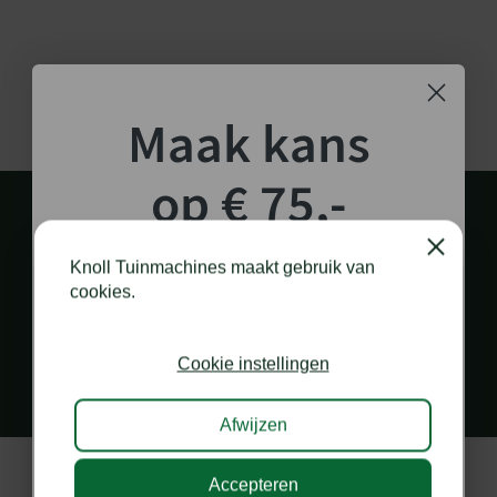
Maak kans
op € 75,-
shoptegoed!
Close
Knoll Tuinmachines maakt gebruik van
cookies.
Schrijf je in voor onze nieuwsbrief en maak
PERSOONLIJK EN SNEL CONTACT
kans op €75,- te besteden op onze webshop.
via diverse kanalen
Cookie instellingen
Afwijzen
Accepteren