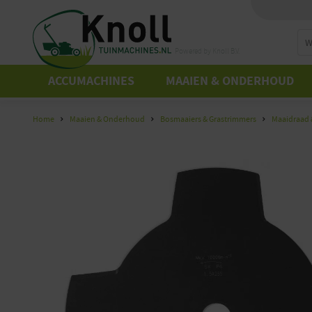
Powered by Knoll B.V.
ACCUMACHINES
MAAIEN & ONDERHOUD
Home
Maaien & Onderhoud
Bosmaaiers & Grastrimmers
Maaidraad 