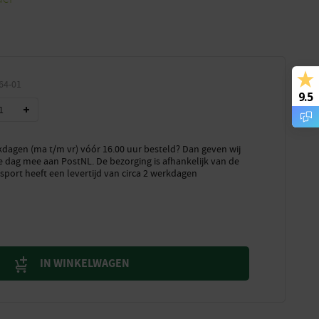
64-01
9.5
dagen (ma t/m vr) vóór 16.00 uur besteld? Dan geven wij
e dag mee aan PostNL. De bezorging is afhankelijk van de
sport heeft een levertijd van circa 2 werkdagen
IN WINKELWAGEN