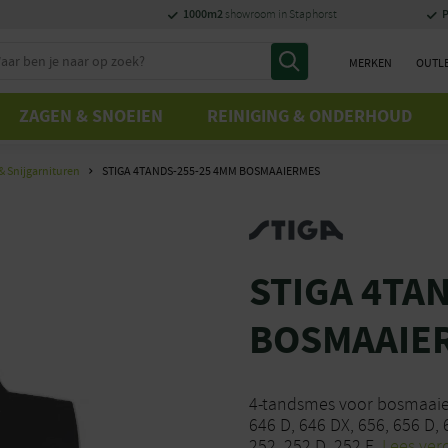
1000m2
P
showroom in Staphorst
MERKEN
OUTL
ZAGEN & SNOEIEN
REINIGING & ONDERHOUD
& Snijgarnituren
STIGA 4TANDS-255-25 4MM BOSMAAIERMES
STIGA 4TA
BOSMAAIE
4-tandsmes voor bosmaaie
646 D, 646 DX, 656, 656 D, 
252, 252 D, 252 F.
Lees ver