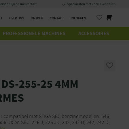
ersoonlijk
snel
Specialisten
en
contact
met kennis van zaken
ET
OVER ONS
ONTDEK
CONTACT
INLOGGEN
PROFESSIONELE MACHINES
ACCESSOIRES
NDS-255-25 4MM
RMES
r compatibel met STIGA SBC benzinemodellen: 646,
656 DX en SBC: 226 J, 226 JD, 232, 232 D, 242, 242 D,
der