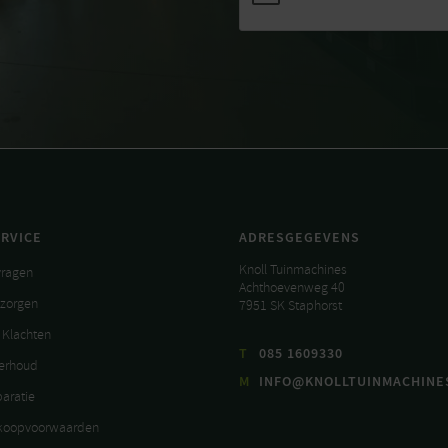
RVICE
ADRESGEGEVENS
Knoll Tuinmachines
vragen
Achthoevenweg 40
ezorgen
7951 SK Staphorst
 Klachten
T
085 1609330
derhoud
M
INFO@KNOLLTUINMACHINE
paratie
koopvoorwaarden