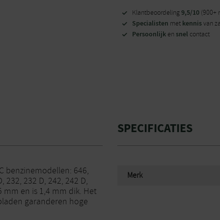
9,5/10
Klantbeoordeling
(900+ 
Specialisten
kennis
met
van z
Persoonlijk
snel
en
contact
SPECIFICATIES
C benzinemodellen: 646,
Merk
, 232, 232 D, 242, 242 D,
55 mm en is 1,4 mm dik. Het
n bladen garanderen hoge