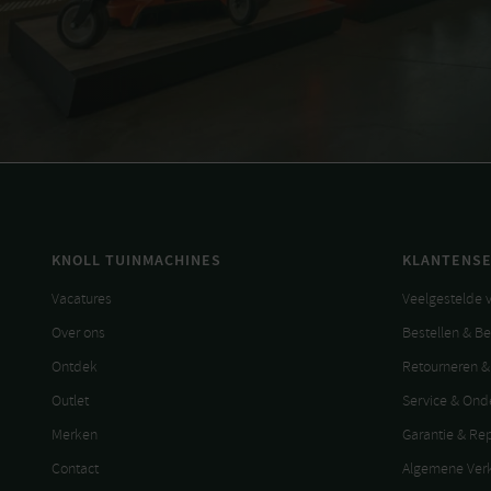
KNOLL TUINMACHINES
KLANTENSE
Vacatures
Veelgestelde 
Over ons
Bestellen & B
Ontdek
Retourneren &
Outlet
Service & On
Merken
Garantie & Re
Contact
Algemene Ver