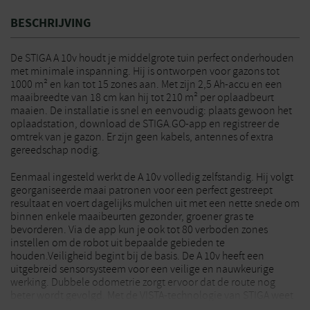
BESCHRIJVING
De STIGA A 10v houdt je middelgrote tuin perfect onderhouden
met minimale inspanning. Hij is ontworpen voor gazons tot
1000 m² en kan tot 15 zones aan. Met zijn 2,5 Ah-accu en een
maaibreedte van 18 cm kan hij tot 210 m² per oplaadbeurt
maaien. De installatie is snel en eenvoudig: plaats gewoon het
oplaadstation, download de STIGA.GO-app en registreer de
omtrek van je gazon. Er zijn geen kabels, antennes of extra
gereedschap nodig.
Eenmaal ingesteld werkt de A 10v volledig zelfstandig. Hij volgt
georganiseerde maai patronen voor een perfect gestreept
resultaat en voert dagelijks mulchen uit met een nette snede om
binnen enkele maaibeurten gezonder, groener gras te
bevorderen. Via de app kun je ook tot 80 verboden zones
instellen om de robot uit bepaalde gebieden te
houden.Veiligheid begint bij de basis. De A 10v heeft een
uitgebreid sensorsysteem voor een veilige en nauwkeurige
werking. Dubbele odometrie zorgt ervoor dat de route nog
beter wordt gevolgd. Met de VISTA-technologie van STIGA weet
de robot precies hoe je tuin eruitziet: hij herkent alle kleuren,