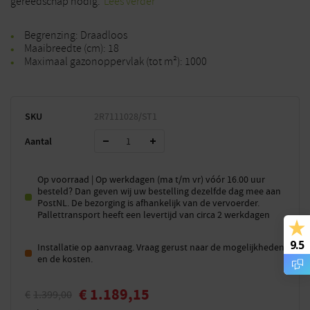
gereedschap nodig.
Lees verder
Begrenzing: Draadloos
Maaibreedte (cm): 18
Maximaal gazonoppervlak (tot m²): 1000
SKU
2R7111028/ST1
Aantal
Op voorraad | Op werkdagen (ma t/m vr) vóór 16.00 uur
besteld? Dan geven wij uw bestelling dezelfde dag mee aan
PostNL. De bezorging is afhankelijk van de vervoerder.
Pallettransport heeft een levertijd van circa 2 werkdagen
9.5
Installatie op aanvraag. Vraag gerust naar de mogelijkheden
en de kosten.
€
1.189,15
€
1.399,00