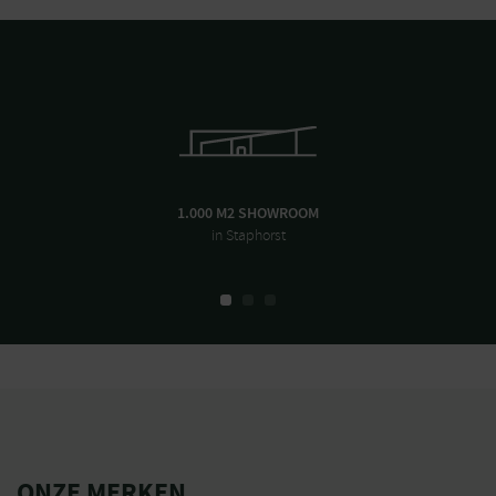
Docking station
Ja
Sensor obstakeldetectie
Ja
Melding obstakels
Ja
APP Lock
Ja
Diefstalmelding
Ja
Gewicht in verpakking
23.7
(kg)
Gewicht zonder batterij
13.25
(kg)
1.000 M2 SHOWROOM
in Staphorst
Lengte product (mm)
713
Breedte product (mm)
542
Hoogte product (mm)
332
Merk
Stiga
Perimeterdraad nodig
Nee
Begrenzing
Draadloos
Maximaal
5000
gazonoppervlak (tot m²)
ONZE MERKEN