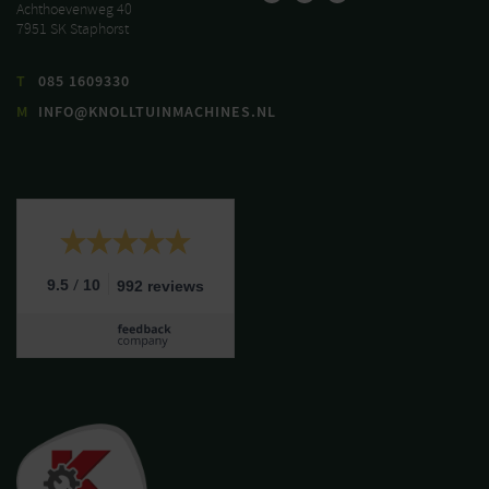
Achthoevenweg 40
7951 SK Staphorst
T
085 1609330
M
INFO@KNOLLTUINMACHINES.NL
/
9.5
10
992 reviews