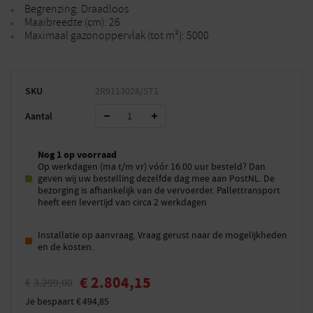
Begrenzing: Draadloos
Maaibreedte (cm): 26
Maximaal gazonoppervlak (tot m²): 5000
SKU
2R9113028/ST1
Aantal
Nog 1 op voorraad
Op werkdagen (ma t/m vr) vóór 16.00 uur besteld? Dan
geven wij uw bestelling dezelfde dag mee aan PostNL. De
bezorging is afhankelijk van de vervoerder. Pallettransport
heeft een levertijd van circa 2 werkdagen
Installatie op aanvraag. Vraag gerust naar de mogelijkheden
en de kosten.
€
2.804,15
€
3.299,00
Je bespaart
€
494,85