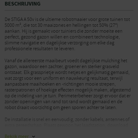
BESCHRIJVING
De STIGA A 50v is de ultieme robotmaaier voor grote tuinen tot
5000 m², die tot 30 maaizones en hellingen tot 50% (27°)
aankan. Hij is gemaakt voor tuiniers die zonder moeite een
perfect, gezond gazon willen en combineert technologie,
slimme navigatie en dagelijkse verzorging om elke dag
professionele resultaten te leveren.
Vanaf de allereerste maaibeurt voedt dagelijkse mulching het
gazon, waardoor een zachter, groener en sterker grasveld
ontstaat. Elk grassprietje wordt netjes en gelijkmatig gemaaid,
wat zorgt voor een uniform en nauwkeurig resultaat, terwijl
aanpasbare maaihoeken en -richtingen mooie strepen,
rasterpatronen of hoekige effecten mogelijk maken, afgestemd
op de indeling van je tuin. Perimeterbeheer zorgt ervoor dat er
zonder openingen van rand tot rand wordt gemaaid en de
robot draait voorzichtig om geen sporen achter te laten.
De installatie is snel en eenvoudig, zonder kabels, antennes of
extra gereedschap. Plaats gewoon het laadstation, download
de bekroonde STIGA.GO-app en begin met maaien. Eenmaal
Bekijk
meer
geïnstalleerd, werkt de STIGA A 50v autonoom, zodat je het