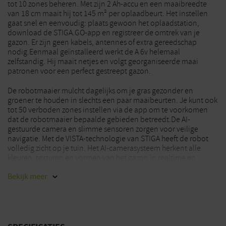
tot 10 zones beheren. Met zijn 2 Ah-accu en een maaibreedte
van 18 cm maait hij tot 145 m² per oplaadbeurt. Het instellen
gaat snel en eenvoudig: plaats gewoon het oplaadstation,
download de STIGA.GO-app en registreer de omtrek van je
gazon. Er zijn geen kabels, antennes of extra gereedschap
nodig.Eenmaal geïnstalleerd werkt de A 6v helemaal
zelfstandig. Hij maait netjes en volgt georganiseerde maai
patronen voor een perfect gestreept gazon.
De robotmaaier mulcht dagelijks om je gras gezonder en
groener te houden in slechts een paar maaibeurten. Je kunt ook
tot 50 verboden zones instellen via de app om te voorkomen
dat de robotmaaier bepaalde gebieden betreedt.De AI-
gestuurde camera en slimme sensoren zorgen voor veilige
navigatie. Met de VISTA-technologie van STIGA heeft de robot
volledig zicht op je tuin. Het AI-camerasysteem herkent alle
kleuren, texturen en vormen van het gazon in realtime en
begrijpt precies wat gras is en wat niet, zodat hij op het gazon
Bekijk
meer
blijft en de omliggende oppervlakken met uitzonderlijke
precisie vermijdt. De camera past zich aan de
lichtomstandigheden aan, terwijl de LED aan de voorkant
indien nodig wordt geactiveerd om een optimaal zicht te
behouden.