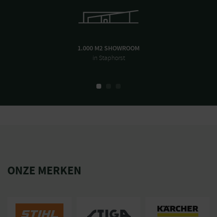
Diefstalmelding
Purchaseable via App
Gewicht in verpakking
16.5
(kg)
Gewicht zonder batterij
8.66
(kg)
1.000 M2 SHOWROOM
in Staphorst
Lengte product (mm)
555
Breedte product (mm)
423
Hoogte product (mm)
247
Merk
Stiga
Perimeterdraad nodig
Nee
Begrenzing
Draadloos
Maximaal
600
gazonoppervlak (tot m²)
ONZE MERKEN