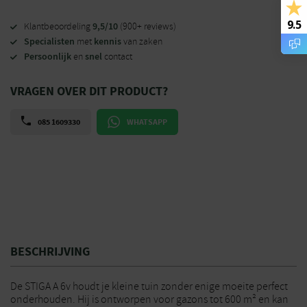
9.5
9,5/10
Klantbeoordeling
(900+ reviews)
Specialisten
kennis
met
van zaken
Persoonlijk
snel
en
contact
VRAGEN OVER DIT PRODUCT?
085 1609330
WHATSAPP
BESCHRIJVING
De STIGA A 6v houdt je kleine tuin zonder enige moeite perfect
onderhouden. Hij is ontworpen voor gazons tot 600 m² en kan