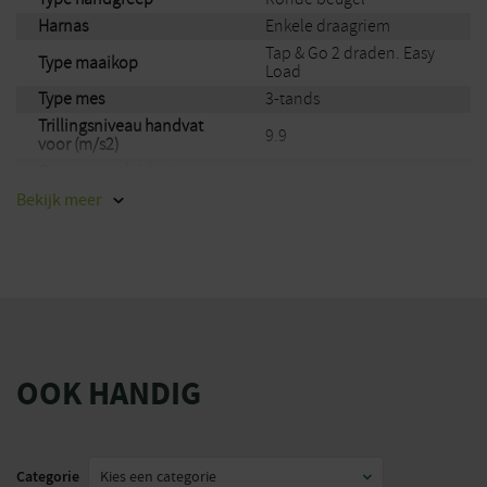
Harnas
Enkele draagriem
Tap & Go 2 draden. Easy
Type maaikop
Load
Type mes
3-tands
Trillingsniveau handvat
9.9
voor (m/s2)
Gemeten geluidsniveau
110.4
LWA dB(A)
Bekijk
meer
Trillingsniveau handvat
9.9
achter (m/s2)
Gegarandeerd
113
geluidsniveau LWA dB(A)
Merk
Stiga
EAN
8008984840485
OOK HANDIG
Categorie