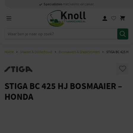
Specialisten
Specialisten
1000m2
Persoonlijk
snel
showroom in Staphorst
met kennis van zaken
met kennis van zaken
en
contact
Home
Maaien & Onderhoud
Bosmaaiers & Grastrimmers
STIGA BC 425 HJ
STIGA BC 425 HJ BOSMAAIER –
HONDA