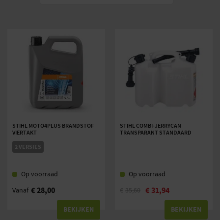
STIHL MOTO4PLUS BRANDSTOF
STIHL COMBI-JERRYCAN
VIERTAKT
TRANSPARANT STANDAARD
2 VERSIES
Op voorraad
Op voorraad
€
28,00
€
31,94
Vanaf
€
35,60
BEKIJKEN
BEKIJKEN