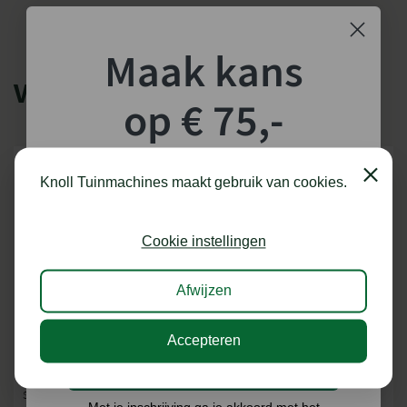
Maak kans
VERGELIJKBARE PRODUCTEN
op € 75,-
shoptegoed!
Close
Knoll Tuinmachines maakt gebruik van cookies.
Schrijf je in voor onze nieuwsbrief en maak
kans op €75,- te besteden op onze webshop.
Cookie instellingen
Afwijzen
STIGA BC 535 BOSMAAIER
STIGA BC 545 BOSMAAIER
Accepteren
Ik doe graag mee!
Krachtbron: Benzine
Krachtbron: Benzine
Snijcirkel diameter (mm): 255
Snijcirkel diameter (mm): 255
Met je inschrijving ga je akkoord met het