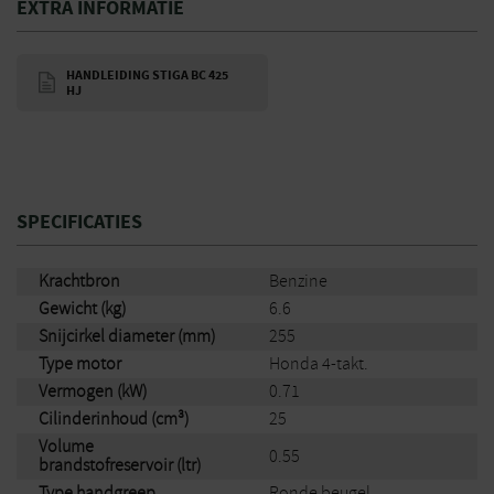
EXTRA INFORMATIE
HANDLEIDING STIGA BC 425
HJ
SPECIFICATIES
Krachtbron
Benzine
Gewicht (kg)
6.6
Snijcirkel diameter (mm)
255
Type motor
Honda 4-takt.
Vermogen (kW)
0.71
Cilinderinhoud (cm³)
25
Volume
0.55
brandstofreservoir (ltr)
Type handgreep
Ronde beugel