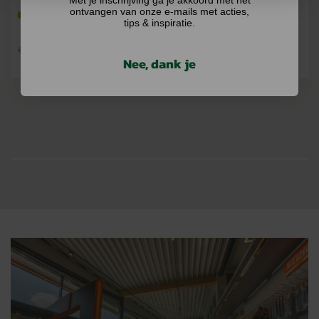
ontvangen van onze e-mails met acties,
Op voorraad
Op voorraad
tips & inspiratie.
€
202,58
€
269,00
€
219,00
Nee, dank je
BEKIJKEN
BEKIJKEN