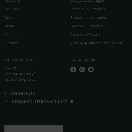
Vacatures
Veelgestelde vragen
Over ons
Bestellen & Bezorgen
Ontdek
Retourneren & Klachten
Outlet
Service & Onderhoud
Merken
Garantie & Reparatie
Contact
Algemene Verkoopvoorwaarden
ADRESGEGEVENS
SOCIAL MEDIA
Knoll Tuinmachines
Achthoevenweg 40
7951 SK Staphorst
T
085 1609330
M
INFO@KNOLLTUINMACHINES.NL