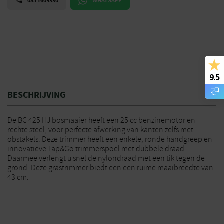
085 1609330
WHATSAPP
9.5
BESCHRIJVING
De BC 425 HJ bosmaaier heeft een 25 cc benzinemotor en
rechte steel, voor perfecte afwerking van kanten zelfs met
obstakels. Deze trimmer heeft een enkele, ronde handgreep en
innovatieve Tap&Go trimmerspoel met dubbele draad.
Daarmee verlengt u snel de nylondraad met een tik tegen de
grond. Deze grastrimmer biedt een een ruime maaibreedte van
43 cm.