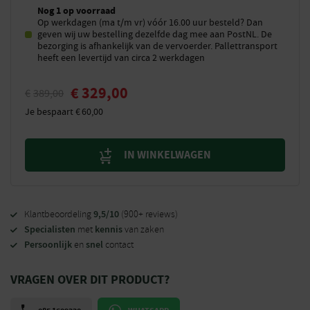
Nog 1 op voorraad
Op werkdagen (ma t/m vr) vóór 16.00 uur besteld? Dan
geven wij uw bestelling dezelfde dag mee aan PostNL. De
bezorging is afhankelijk van de vervoerder. Pallettransport
heeft een levertijd van circa 2 werkdagen
€
329,00
€
389,00
Je bespaart
€
60,00
IN WINKELWAGEN
9,5/10
Klantbeoordeling
(900+ reviews)
Specialisten
kennis
met
van zaken
Persoonlijk
snel
en
contact
VRAGEN OVER DIT PRODUCT?