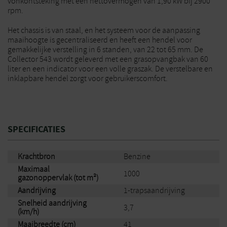
vonkontsteking met een nettovermogen van 1,90 kW bij 2900
rpm.
Het chassis is van staal, en het systeem voor de aanpassing
maaihoogte is gecentraliseerd en heeft een hendel voor
gemakkelijke verstelling in 6 standen, van 22 tot 65 mm. De
Collector 543 wordt geleverd met een grasopvangbak van 60
liter en een indicator voor een volle graszak. De verstelbare en
inklapbare hendel zorgt voor gebruikerscomfort.
SPECIFICATIES
Krachtbron
Benzine
Maximaal
1000
gazonoppervlak (tot m²)
Aandrijving
1-trapsaandrijving
Snelheid aandrijving
3,7
(km/h)
Maaibreedte (cm)
41