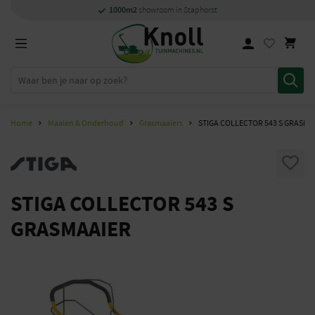
Specialisten
1000m2
Persoonlijk
snel
showroom in Staphorst
met kennis van zaken
en
contact
Home
Maaien & Onderhoud
Grasmaaiers
STIGA COLLECTOR 543 S GRASMA
STIGA COLLECTOR 543 S
GRASMAAIER