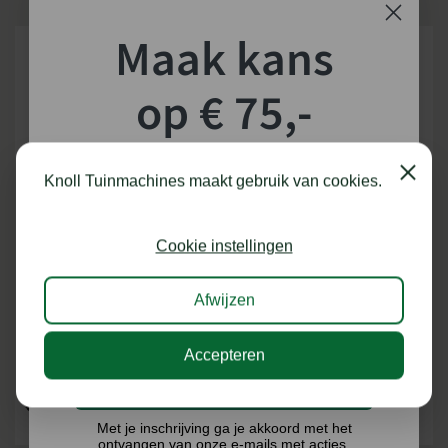
Maak kans
op € 75,-
shoptegoed!
Close
Knoll Tuinmachines maakt gebruik van cookies.
Schrijf je in voor onze nieuwsbrief en maak
STIGA COMBI 43 S H GRASMAAIER
STIGA COLLECTOR 43 GRASMAAIER
kans op €75,- te besteden op onze webshop.
Cookie instellingen
Krachtbron: Benzine
Krachtbron: Benzine
Maaibreedte (cm): 41
Maaibreedte (cm): 41
Afwijzen
Maximaal gazonoppervlak (tot m²):
Maximaal gazonoppervlak (tot m²):
1000
1000
Levering binnen 3 tot 7
Op voorraad
Accepteren
werkdagen
Ik doe graag mee!
€
509,00
€
275,00
€
299,00
Met je inschrijving ga je akkoord met het
BEKIJKEN
BEKIJKEN
ontvangen van onze e-mails met acties,