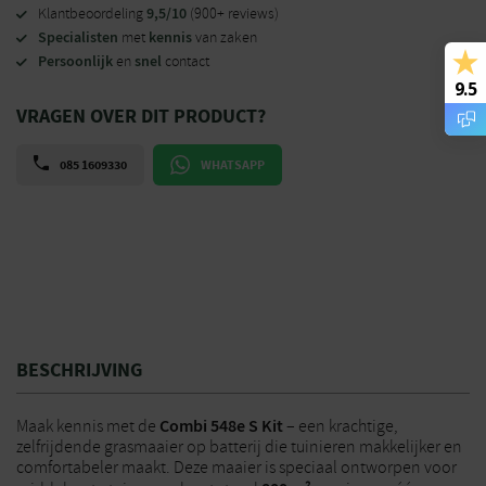
9,5/10
Klantbeoordeling
(900+ reviews)
Specialisten
kennis
met
van zaken
Persoonlijk
snel
en
contact
9.5
VRAGEN OVER DIT PRODUCT?
085 1609330
WHATSAPP
BESCHRIJVING
Combi 548e S Kit
Maak kennis met de
– een krachtige,
zelfrijdende grasmaaier op batterij die tuinieren makkelijker en
comfortabeler maakt. Deze maaier is speciaal ontworpen voor