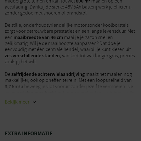
800 m²
middelgrote tuinen en kan tot wel
maaien op één
acculading. Dankzij de sterke 48V 5Ah batterij werk je efficiënt,
zonder gedoe met snoeren of brandstof.
De stille, onderhoudsvriendelijke motor zonder koolborstels
zorgt voor betrouwbare prestaties en een lange levensduur. Met
maaibreedte van 46 cm
een
maai je je gazon snel en
gelijkmatig. Wil je de maaihoogte aanpassen? Dat doe je
eenvoudig met één centrale hendel, waarbij je kunt kiezen uit
zes verschillende standen,
van kort tot wat langer gras, precies
zoals jij het wilt.
zelfrijdende achterwielaandrijving
De
maakt het maaien nog
makkelijker, ook op oneffen terrein. Met een loopsnelheid van
3,7 km/u
beweeg je vlot vooruit zonder jezelf te vermoeien. De
stalen maaikast
stevige
biedt duurzaamheid en stabiliteit, zelfs
bij intensief gebruik. Je hoeft minder vaak te stoppen om gras
Bekijk
meer
opvangbak van 60 liter
op te ruimen, dankzij de ruime
. Deze is
deels van textiel, wat zorgt voor een goede luchtcirculatie, en is
vulindicator
voorzien van een handige
die aangeeft wanneer
het tijd is om te legen.
EXTRA INFORMATIE
De zachte handgreep ligt prettig in de hand, is in hoogte