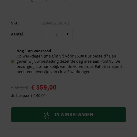
SKU
2L0486208/ST2
Aantal
Nog 1 op voorraad
Op werkdagen (ma t/m vr) vóór 16.00 uur besteld? Dan
geven wij uw bestelling dezelfde dag mee aan PostNL. De
bezorging is afhankelijk van de vervoerder. Pallettransport
heeft een levertijd van circa 2 werkdagen
€
559,00
€
599,00
Je bespaart
€
40,00
IN WINKELWAGEN