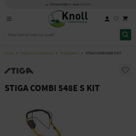
Specialisten
1000m2
Persoonlijk
snel
showroom in Staphorst
met kennis van zaken
en
contact
Home
Maaien & Onderhoud
Grasmaaiers
STIGA COMBI 548E S KIT
STIGA COMBI 548E S KIT