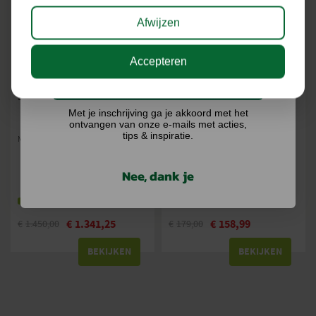
Afwijzen
Accepteren
Ik doe graag mee!
STIGA COMBI 100 Q PLUS MAAIDEK
STIGA COMBI 336C GRASMAAIER
Met je inschrijving ga je akkoord met het
ontvangen van onze e-mails met acties,
tips & inspiratie.
Maaibreedte (cm): 100
Krachtbron: Elektrisch
Maaibreedte (cm): 34
Maximaal gazonoppervlak (tot m²):
Nee, dank je
400
Op voorraad
Op voorraad
€
1.341,25
€
158,99
€
1.450,00
€
179,00
BEKIJKEN
BEKIJKEN