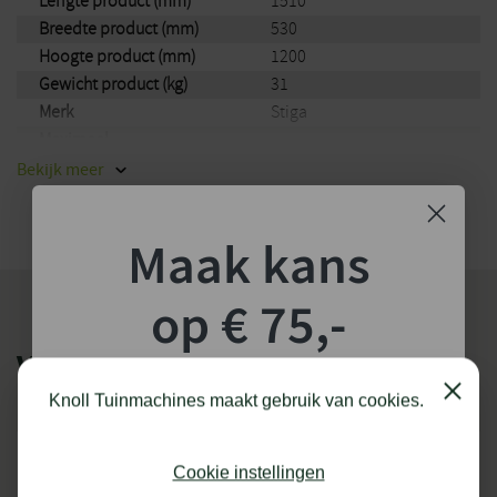
Lengte product (mm)
1510
Breedte product (mm)
530
Hoogte product (mm)
1200
Gewicht product (kg)
31
Merk
Stiga
Maximaal
800
gazonoppervlak (tot m²)
Bekijk
meer
Maak kans
op € 75,-
VERGELIJKBARE PRODUCTEN
shoptegoed!
Close
Knoll Tuinmachines maakt gebruik van cookies.
Schrijf je in voor onze nieuwsbrief en maak
kans op €75,- te besteden op onze webshop.
Cookie instellingen