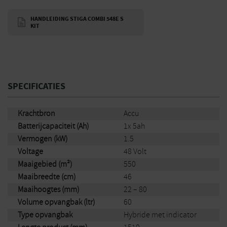
verstelbaar en kan na gebruik eenvoudig worden ingeklapt. Zo
berg je de maaier compact op in je schuur of garage. De grote
HANDLEIDING STIGA COMBI 548E S
wielen met extra grip zorgen voor soepele beweging, zelfs op
KIT
wat ruwere ondergronden.
Machine wordt geleverd met 1x Stiga E450 accu en 1 EC 430 F
snellader
SPECIFICATIES
Krachtbron
Accu
Batterijcapaciteit (Ah)
1x 5ah
Vermogen (kW)
1.5
Voltage
48 Volt
Maaigebied (m²)
550
Maaibreedte (cm)
46
Maaihoogtes (mm)
22 – 80
Volume opvangbak (ltr)
60
Type opvangbak
Hybride met indicator