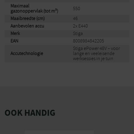
Maximaal
550
gazonoppervlak (tot m²)
Maaibreedte (cm)
46
Aanbevolen accu
2x E440
Merk
Stiga
EAN
8008984842205
Stiga ePower 48V – voor
Accutechnologie
lange en veeleisende
werksessies in je tuin
OOK HANDIG