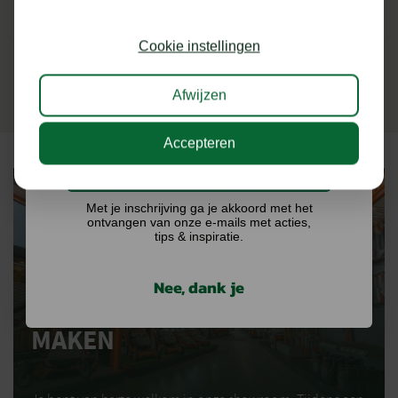
Schrijf je in voor onze nieuwsbrief en maak
kans op €75,- te besteden op onze webshop.
Cookie instellingen
Afwijzen
Accepteren
Ik doe graag mee!
Met je inschrijving ga je akkoord met het
ontvangen van onze e-mails met acties,
tips & inspiratie.
EENVOUDIG
Nee, dank je
SHOWROOM AFSPRAAK
MAKEN