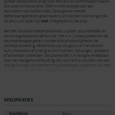
zonder koolborstels zorgt voor efficiënt en comfortabel maaien.
Die verbruikt bovendien 30% minder energie dan een
equivalent met koolborstels. Deze geavanceerde
batterijaangedreven grasmaaier is ontworpen voor uw gemak.
niet
De accu’s en lader zijn
inbegrepen bij de prijs.
Met het intuïtieve toetsenblok kiest u tussen zes snelheden en
een energiebesparende functie. Het 4-in-1 maaisysteem en de
zes maaihoogtes geven u onder alle omstandigheden de
perfecte afwerking. Afhankelijk van uw gazon en het seizoen
kunt u beslissen of u het gras wilt mulchen, opvangen, zijwaarts
of achteraan uitwerpen. De duwhendel is in hoogte verstelbaar
voor een aangename houding. De voorkant is voorzien van een
stevige bumper die bescherming biedt tegen impact en van een
handvat om de machine gemakkelijk op te tillen.
Op de machine zit 2 jaar garantie.
SPECIFICATIES
Krachtbron
Accu