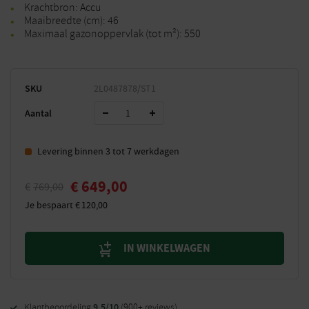
Krachtbron: Accu
Maaibreedte (cm): 46
Maximaal gazonoppervlak (tot m²): 550
SKU
2L0487878/ST1
Aantal
Levering binnen 3 tot 7 werkdagen
€
649,00
€
769,00
Je bespaart
€
120,00
IN WINKELWAGEN
9,5/10
Klantbeoordeling
(900+ reviews)