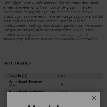
Heel “tijger”-type gecoëxtrudeerde lijn met ronde doorsnede
en een diameter van 2,4 mm voor STIGA grastrimmers en
bosmaaiers. De verpakking bevat 15 meter draad. Dit type
draad is gemaakt met een unieke mix van gelaagd materiaal dat
zorgt voor een betere maaiprestatie, perfect voor die
professionele afwerking. Deze draad is geschikt voor het maaien
van gras en onkruid, garandeert minder breuken en is zeer
flexibel, wat zorgt voor een betere maai-ervaring rond
steenachtige gebieden, hekken, stoepranden en voetpaden.
SPECIFICATIES
Gewicht (kg)
0.04
Nylondraad diameter
2,4
(mm)
Nylondraad sectietype
Rond
Lengte nylondraad
15 m
Merk
Stiga