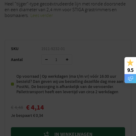
Heel "tijger"-type gecoëxtrudeerde lijn met ronde doorsnede
en een diameter van 2,4 mm voor STIGA grastrimmers en
bosmaaiers.
Lees verder
SKU
1911-9232-01
Aantal
9.5
Op voorraad | Op werkdagen (ma t/m vr) vóór 16.00 uur
besteld? Dan geven wij uw bestelling dezelfde dag mee aan
PostNL. De bezorging is afhankelijk van de vervoerder.
Pallettransport heeft een levertijd van circa 2 werkdagen
€
4,14
€
4,48
Je bespaart
€
0,34
IN WINKELWAGEN