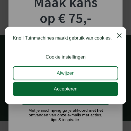
Maak kans
op € 75,-
shoptegoed!
Close
Knoll Tuinmachines maakt gebruik van cookies.
Schrijf je in voor onze nieuwsbrief en maak
kans op €75,- te besteden op onze webshop.
Cookie instellingen
Afwijzen
1.000 M2 SHOWROOM
Accepteren
in Staphorst
Ik doe graag mee!
Met je inschrijving ga je akkoord met het
ontvangen van onze e-mails met acties,
tips & inspiratie.