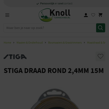
Specialisten
1000m2
Persoonlijk
snel
showroom in Staphorst
met kennis van zaken
en
contact
Home
Maaien & Onderhoud
Bosmaaiers & Grastrimmers
Maaidraad & Snij
STIGA DRAAD ROND 2,4MM 15M