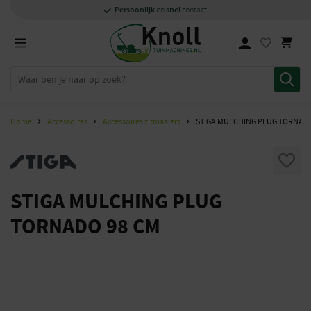
Specialisten
1000m2
Persoonlijk
snel
showroom in Staphorst
met kennis van zaken
en
contact
Home
Accessoires
Accessoires zitmaaiers
STIGA MULCHING PLUG TORNADO
STIGA MULCHING PLUG
TORNADO 98 CM