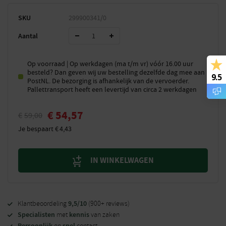
SKU
299900341/0
Aantal
Op voorraad | Op werkdagen (ma t/m vr) vóór 16.00 uur
besteld? Dan geven wij uw bestelling dezelfde dag mee aan
9.5
PostNL. De bezorging is afhankelijk van de vervoerder.
Pallettransport heeft een levertijd van circa 2 werkdagen
€
54,57
€
59,00
Je bespaart
€
4,43
IN WINKELWAGEN
9,5/10
Klantbeoordeling
(900+ reviews)
Specialisten
kennis
met
van zaken
Persoonlijk
snel
en
contact