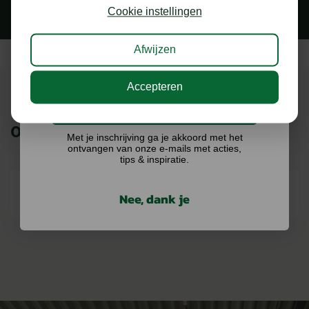
kans op €75,- te besteden op onze webshop.
Cookie instellingen
Afwijzen
Accepteren
Ik doe graag mee!
ONZE MERKEN
Met je inschrijving ga je akkoord met het
ontvangen van onze e-mails met acties,
tips & inspiratie.
Nee, dank je