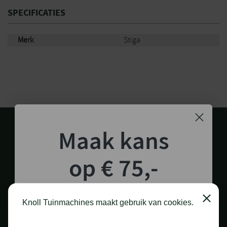
SPECIFICATIES
Merk
Stiga
Maak kans
op € 75,-
shoptegoed!
1.000 M2 SHOWROOM
Close
Knoll Tuinmachines maakt gebruik van cookies.
in Staphorst
Schrijf je in voor onze nieuwsbrief en maak