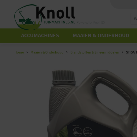
Powered by Knoll B.V.
ACCUMACHINES
MAAIEN & ONDERHOUD
Home
Maaien & Onderhoud
Brandstoffen & Smeermiddelen
STIGA 