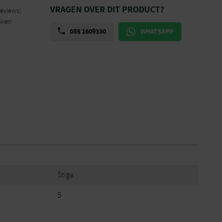
VRAGEN OVER DIT PRODUCT?
reviews)
aken
085 1609330
WHATSAPP
Stiga
5