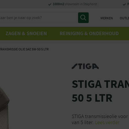
1000m2
P
showroom in Staphorst
MERKEN
OUTL
ZAGEN & SNOEIEN
REINIGING & ONDERHOUD
TRANSMISSIE OLIE SAE 5W-50 5 LTR
STIGA TRAN
50 5 LTR
STIGA transmissieolie voor 
van 5 liter.
Lees verder