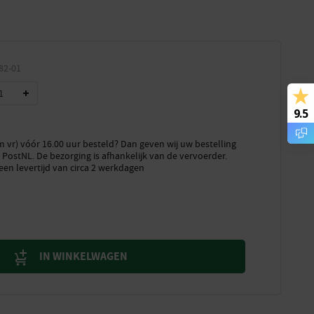
82-01
9.5
vr) vóór 16.00 uur besteld? Dan geven wij uw bestelling
PostNL. De bezorging is afhankelijk van de vervoerder.
een levertijd van circa 2 werkdagen
IN WINKELWAGEN