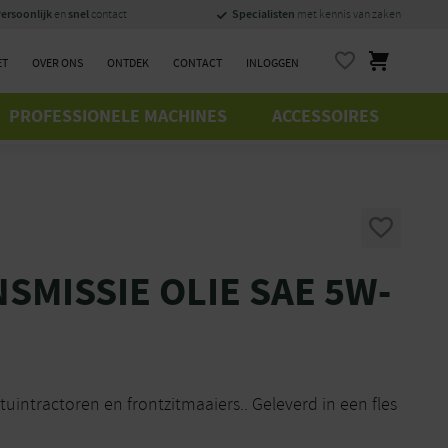
ersoonlijk
snel
Specialisten
en
contact
met kennis van zaken
ET
OVER ONS
ONTDEK
CONTACT
INLOGGEN
PROFESSIONELE MACHINES
ACCESSOIRES
SMISSIE OLIE SAE 5W-
tuintractoren en frontzitmaaiers.. Geleverd in een fles