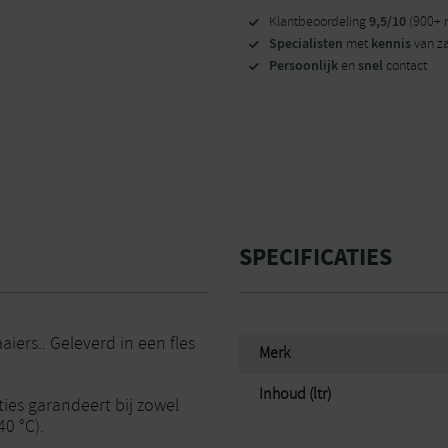
9,5/10
Klantbeoordeling
(900+ 
Specialisten
kennis
met
van z
Persoonlijk
snel
en
contact
SPECIFICATIES
iers.. Geleverd in een fles
Merk
Inhoud (ltr)
ties garandeert bij zowel
40 °C).