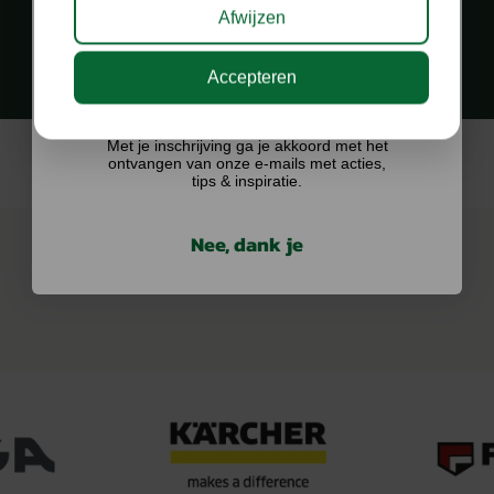
PERSOONLIJK EN SNEL CONTACT
Afwijzen
via diverse kanalen
Accepteren
Ik doe graag mee!
Met je inschrijving ga je akkoord met het
ontvangen van onze e-mails met acties,
tips & inspiratie.
Nee, dank je