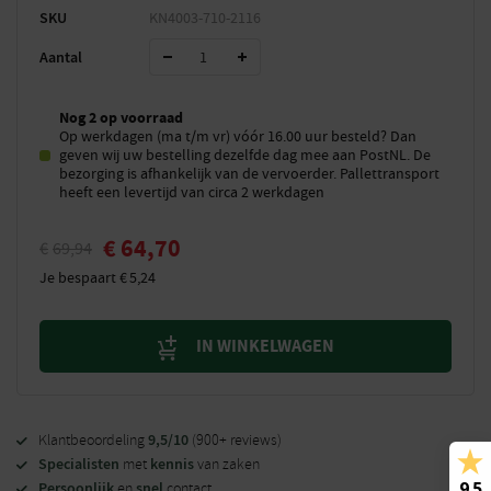
SKU
KN4003-710-2116
Aantal
Nog 2 op voorraad
Op werkdagen (ma t/m vr) vóór 16.00 uur besteld? Dan
geven wij uw bestelling dezelfde dag mee aan PostNL. De
bezorging is afhankelijk van de vervoerder. Pallettransport
heeft een levertijd van circa 2 werkdagen
€
64,70
€
69,94
Je bespaart
€
5,24
IN WINKELWAGEN
9,5/10
Klantbeoordeling
(900+ reviews)
Specialisten
kennis
met
van zaken
9.5
Persoonlijk
snel
en
contact