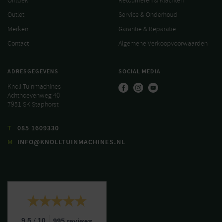
Ontdek
Retourneren & Klachten
Outlet
Service & Onderhoud
Merken
Garantie & Reparatie
Contact
Algemene Verkoopvoorwaarden
ADRESGEGEVENS
SOCIAL MEDIA
Knoll Tuinmachines
Achthoevenweg 40
7951 SK Staphorst
T
085 1609330
M
INFO@KNOLLTUINMACHINES.NL
/
9.5
10
995 reviews