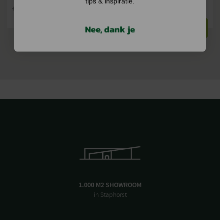
tips & inspiratie.
€
37,95
€
19,51
€
44,50
€
20,80
Nee, dank je
BEKIJKEN
BEKIJKEN
1.000 M2 SHOWROOM
in Staphorst