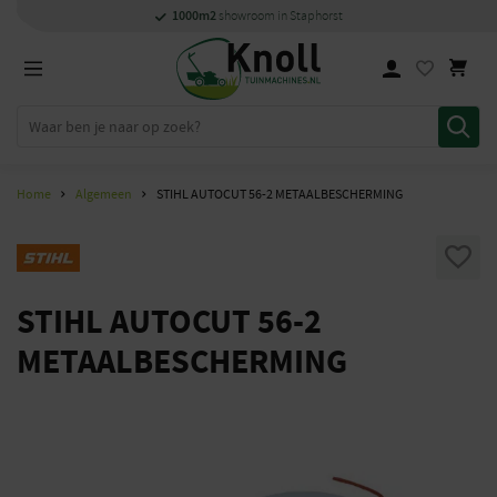
Specialisten
Specialisten
1000m2
1000m2
Persoonlijk
snel
showroom in Staphorst
showroom in Staphorst
met kennis van zaken
met kennis van zaken
en
contact
Home
Algemeen
STIHL AUTOCUT 56-2 METAALBESCHERMING
STIHL AUTOCUT 56-2
METAALBESCHERMING