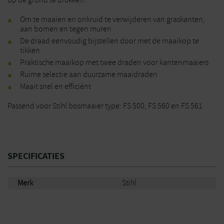
op de grond te drukken.
Om te maaien en onkruid te verwijderen van graskanten,
aan bomen en tegen muren
De draad eenvoudig bijstellen door met de maaikop te
tikken
Praktische maaikop met twee draden voor kantenmaaiers
Ruime selectie aan duurzame maaidraden
Maait snel en efficiënt
Passend voor Stihl bosmaaier type: FS 500, FS 560 en FS 561
SPECIFICATIES
Merk
Stihl