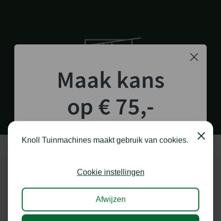
Maak kans
1.000 M2 SHOWROOM
in Staphorst
op € 75,-
shoptegoed!
Close
Knoll Tuinmachines maakt gebruik van cookies.
Schrijf je in voor onze nieuwsbrief en maak
kans op €75,- te besteden op onze webshop.
Cookie instellingen
ONZE MERKEN
Afwijzen