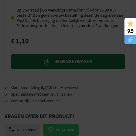
Op voorraad | Op werkdagen (ma t/m vr) vóór 16.00 uur
besteld? Dan geven wij uw bestelling dezelfde dag mee aan
PostNL. De bezorging is afhankelijk van de vervoerder.
Pallettransport heeft een levertijd van circa 2 werkdagen
9.5
€
1,10
IN WINKELWAGEN
9,5/10
Klantbeoordeling
(900+ reviews)
Specialisten
kennis
met
van zaken
Persoonlijk
snel
en
contact
VRAGEN OVER DIT PRODUCT?
085 1609330
WHATSAPP