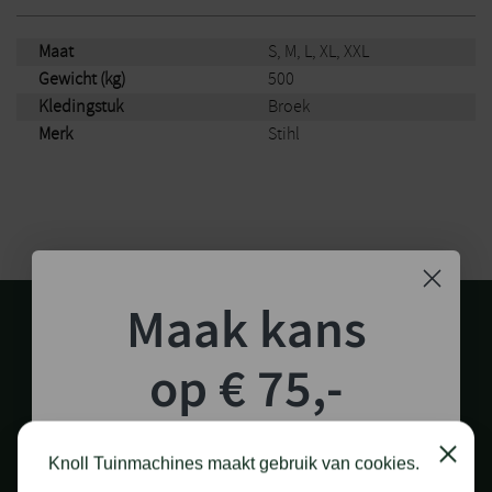
Maat
S, M, L, XL, XXL
Gewicht (kg)
500
Kledingstuk
Broek
Merk
Stihl
Maak kans
op € 75,-
shoptegoed!
Close
Knoll Tuinmachines maakt gebruik van cookies.
1.000 M2 SHOWROOM