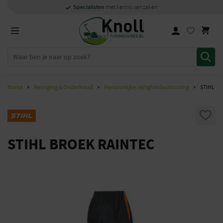
Specialisten
Specialisten
1000m2
Persoonlijk
snel
showroom in Staphorst
met kennis van zaken
met kennis van zaken
en
contact
Home
Reiniging & Onderhoud
Persoonlijke veiligheidsuitrusting
STIHL B
STIHL BROEK RAINTEC