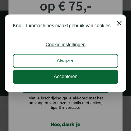
op € 75,-
shoptegoed!
Close
Knoll Tuinmachines maakt gebruik van cookies.
Schrijf je in voor onze nieuwsbrief en maak
kans op €75,- te besteden op onze webshop.
Cookie instellingen
Afwijzen
1.000 M2 SHOWROOM
in Staphorst
Accepteren
Ik doe graag mee!
Met je inschrijving ga je akkoord met het
ontvangen van onze e-mails met acties,
tips & inspiratie.
Nee, dank je