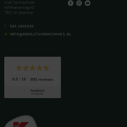
Knoll Tuinmachines
Achthoevenweg 40
7951 SK Staphorst
T
085 1609330
M
INFO@KNOLLTUINMACHINES.NL
/
9.5
10
993 reviews