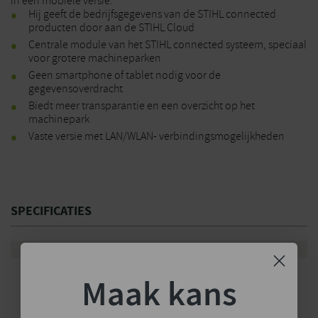
in een mobiele versie.
Hij geeft de bedrijfsgegevens van de STIHL connected
producten door aan de STIHL Cloud
Centrale module van het STIHL connected systeem, speciaal
voor grotere machineparken
Geen smartphone of tablet nodig voor de
gegevensoverdracht
Biedt meer transparantie en een overzicht op het
machinepark
Vaste versie met LAN/WLAN- verbindingsmogelijkheden
SPECIFICATIES
Merk
Stihl
Maak kans