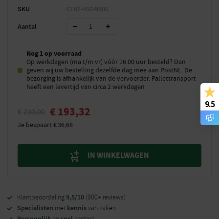
SKU
CE02-400-9600
Aantal
Nog 1 op voorraad
Op werkdagen (ma t/m vr) vóór 16.00 uur besteld? Dan
geven wij uw bestelling dezelfde dag mee aan PostNL. De
bezorging is afhankelijk van de vervoerder. Pallettransport
heeft een levertijd van circa 2 werkdagen
9.5
€
193,32
€
230,00
Je bespaart
€
36,68
IN WINKELWAGEN
9,5/10
Klantbeoordeling
(900+ reviews)
Specialisten
kennis
met
van zaken
Persoonlijk
snel
en
contact