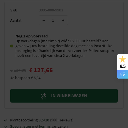
SKU
3005-000-9903
Aantal
Nog 1 op voorraad
Op werkdagen (ma t/m vr) vóór 16.00 uur besteld? Dan
geven wij uw bestelling dezelfde dag mee aan PostNL. De
bezorging is afhankelijk van de vervoerder. Pallettransport
heeft een levertijd van circa 2 werkdagen
9.5
€
127,66
€
134,00
Je bespaart
€
6,34
IN WINKELWAGEN
9,5/10
Klantbeoordeling
(900+ reviews)
Specialisten
kennis
met
van zaken