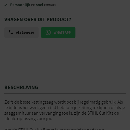
Persoonlijk
snel
en
contact
VRAGEN OVER DIT PRODUCT?
085 1609330
WHATSAPP
BESCHRIJVING
Zelfs de beste kettingzaag wordt bot bij regelmatig gebruik. Als
je tijdens het werk geen tijd hebt om je ketting te slijpen of als je
zaaggarnituur aan vervanging toe is, zijn de STIHL Cut Kits de
ideale oplossing voor jou.