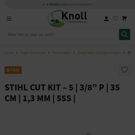
Specialisten
1000m2
Persoonlijk
snel
showroom in Staphorst
met kennis van zaken
en
contact
Home
Zagen & Snoeien
Motorzagen
Zaagbladen & Zaagkettingen
STIHL
STIHL CUT KIT – 5 | 3/8” P | 35
CM | 1,3 MM | 55S |