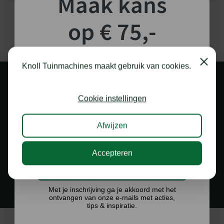
Maak kans
afgestemd en verhogen daardoor de betrouwbaarheid van je
snoeizaag – zelfs bij langdurig gebruik. Zo profiteer je
op € 75,-
van maximale prestaties en kan je veilig en handig zonder
onderbreking werken dankzij de mogelijkheid om de
zaaggarnituur te vervangen.
shoptegoed!
Close
Knoll Tuinmachines maakt gebruik van cookies.
Schrijf je in voor onze nieuwsbrief en maak
kans op €75,- te besteden op onze webshop.
Cookie instellingen
Afwijzen
1.000 M2 SHOWROOM
Accepteren
in Staphorst
Ik doe graag mee!
Met je inschrijving ga je akkoord met het
ontvangen van onze e-mails met acties,
tips & inspiratie.