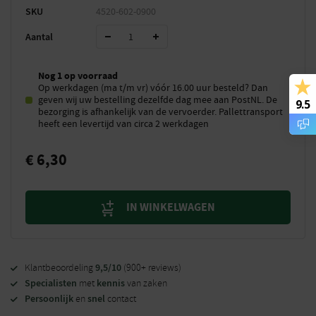
SKU
4520-602-0900
Aantal
Nog 1 op voorraad
Op werkdagen (ma t/m vr) vóór 16.00 uur besteld? Dan
geven wij uw bestelling dezelfde dag mee aan PostNL. De
9.5
bezorging is afhankelijk van de vervoerder. Pallettransport
heeft een levertijd van circa 2 werkdagen
€
6,30
IN WINKELWAGEN
9,5/10
Klantbeoordeling
(900+ reviews)
Specialisten
kennis
met
van zaken
Persoonlijk
snel
en
contact