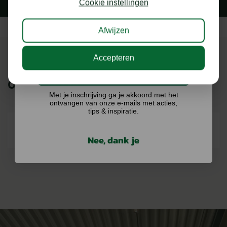
Cookie instellingen
Afwijzen
Accepteren
Ik doe graag mee!
ONZE MERKEN
Met je inschrijving ga je akkoord met het
ontvangen van onze e-mails met acties,
tips & inspiratie.
Nee, dank je