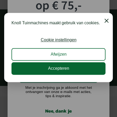
op € 75,-
shoptegoed!
Close
Knoll Tuinmachines maakt gebruik van cookies.
Schrijf je in voor onze nieuwsbrief en maak
kans op €75,- te besteden op onze webshop.
Cookie instellingen
Afwijzen
1.000 M2 SHOWROOM
in Staphorst
Accepteren
Ik doe graag mee!
Met je inschrijving ga je akkoord met het
ontvangen van onze e-mails met acties,
tips & inspiratie.
Nee, dank je