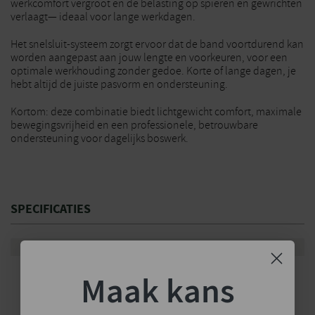
werkcomfort vergroot en de belasting op spieren en gewrichten
verlaagt— ideaal voor lange werkdagen.
Het snelsluit-systeem zorgt ervoor dat de band voortdurend kan
worden aangepast aan jouw lengte en voorkeuren, voor een
optimale werkhouding zonder gedoe. Korte of lange dagen, je
hebt altijd de juiste pasvorm en ondersteuning.
Kortom: deze combinatie biedt lichtgewicht comfort, maximale
bewegingsvrijheid en een professionele, betrouwbare
ondersteuning voor dagelijks boswerk.
SPECIFICATIES
Merk
Stihl
Maak kans