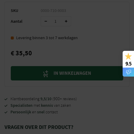
SKU
0000-710-9003
Aantal
Levering binnen 3 tot 7 werkdagen
€
35,50
9.5
IN WINKELWAGEN
9,5/10
Klantbeoordeling
(900+ reviews)
Specialisten
kennis
met
van zaken
Persoonlijk
snel
en
contact
VRAGEN OVER DIT PRODUCT?