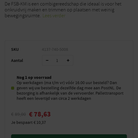
De FSB-KM is een combigereedschap die ideaal is voor het
onkruidvrij maken en trimmen op plaatsen met weinig
bewegingsruimte.
Lees verder
SKU
4137-740-5008
Aantal
Nog 1 op voorraad
Op werkdagen (ma t/m vr) vóór 16.00 uur besteld? Dan
geven wij uw bestelling dezelfde dag mee aan PostNL. De
bezorging is afhankelijk van de vervoerder. Pallettransport
heeft een levertijd van circa 2 werkdagen
€
78,63
€
89,00
Je bespaart
€
10,37