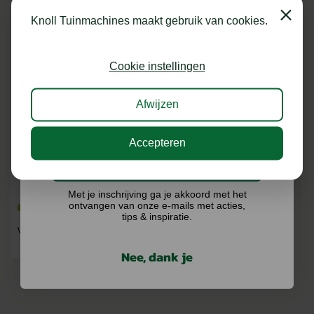
shoptegoed!
Close
Knoll Tuinmachines maakt gebruik van cookies.
Schrijf je in voor onze nieuwsbrief en maak
kans op €75,- te besteden op onze webshop.
Cookie instellingen
Afwijzen
Accepteren
STIHL MAAIKOP AUTOCUT C 6-2
Ik doe graag mee!
2 VERSIES
Met je inschrijving ga je akkoord met het
ontvangen van onze e-mails met acties,
Op voorraad
tips & inspiratie.
€
23,50
Vanaf
Nee, dank je
BEKIJKEN