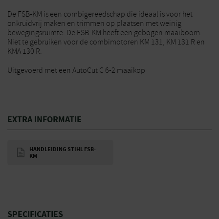
De FSB-KM is een combigereedschap die ideaal is voor het
onkruidvrij maken en trimmen op plaatsen met weinig
bewegingsruimte. De FSB-KM heeft een gebogen maaiboom.
Niet te gebruiken voor de combimotoren KM 131, KM 131 R en
KMA 130 R.
Uitgevoerd met een AutoCut C 6-2 maaikop
EXTRA INFORMATIE
HANDLEIDING STIHL FSB-
KM
SPECIFICATIES