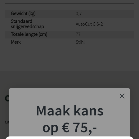
Gewicht (kg)
0,7
Standaard
AutoCut C 6-2
snijgereedschap
Totale lengte (cm)
77
Merk
Stihl
OOK HANDIG
Maak kans
op € 75,-
Categorie