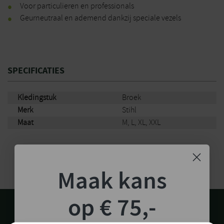
Voor particulieren en professionals
Geurneutraal en ademend dankzij speciale vezels
SPECIFICATIES
Kledingstuk
Broek
Merk
Stihl
Maat
M, L, XL, XXL
Maak kans
op € 75,-